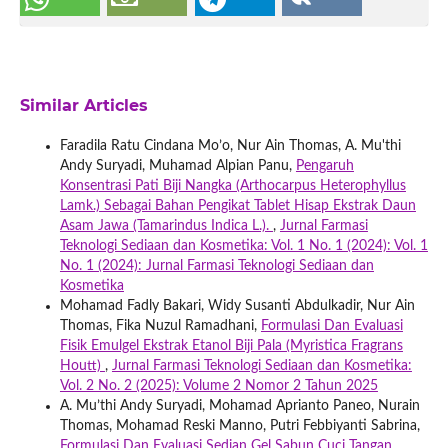
Similar Articles
Faradila Ratu Cindana Mo’o, Nur Ain Thomas, A. Mu'thi
Andy Suryadi, Muhamad Alpian Panu,
Pengaruh
Konsentrasi Pati Biji Nangka (Arthocarpus Heterophyllus
Lamk.) Sebagai Bahan Pengikat Tablet Hisap Ekstrak Daun
Asam Jawa (Tamarindus Indica L.).
,
Jurnal Farmasi
Teknologi Sediaan dan Kosmetika: Vol. 1 No. 1 (2024): Vol. 1
No. 1 (2024): Jurnal Farmasi Teknologi Sediaan dan
Kosmetika
Mohamad Fadly Bakari, Widy Susanti Abdulkadir, Nur Ain
Thomas, Fika Nuzul Ramadhani,
Formulasi Dan Evaluasi
Fisik Emulgel Ekstrak Etanol Biji Pala (Myristica Fragrans
Houtt)
,
Jurnal Farmasi Teknologi Sediaan dan Kosmetika:
Vol. 2 No. 2 (2025): Volume 2 Nomor 2 Tahun 2025
A. Mu’thi Andy Suryadi, Mohamad Aprianto Paneo, Nurain
Thomas, Mohamad Reski Manno, Putri Febbiyanti Sabrina,
Formulasi Dan Evaluasi Sedian Gel Sabun Cuci Tangan