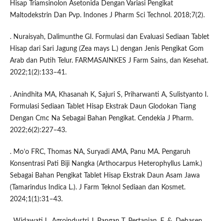
Hisap Triamsinolon Asetonida Dengan Variasi Pengikat
Maltodekstrin Dan Pvp. Indones J Pharm Sci Technol. 2018;7(2).
. Nuraisyah, Dalimunthe GI. Formulasi dan Evaluasi Sediaan Tablet
Hisap dari Sari Jagung (Zea mays L.) dengan Jenis Pengikat Gom
Arab dan Putih Telur. FARMASAINKES J Farm Sains, dan Kesehat.
2022;1(2):133–41.
. Anindhita MA, Khasanah K, Sajuri S, Priharwanti A, Sulistyanto I.
Formulasi Sediaan Tablet Hisap Ekstrak Daun Glodokan Tiang
Dengan Cmc Na Sebagai Bahan Pengikat. Cendekia J Pharm.
2022;6(2):227–43.
. Mo’o FRC, Thomas NA, Suryadi AMA, Panu MA. Pengaruh
Konsentrasi Pati Biji Nangka (Arthocarpus Heterophyllus Lamk.)
Sebagai Bahan Pengikat Tablet Hisap Ekstrak Daun Asam Jawa
(Tamarindus Indica L.). J Farm Teknol Sediaan dan Kosmet.
2024;1(1):31–43.
. Widawati L, Agroindustri J, Pangan T, Pertanian, F. &, Dehasen