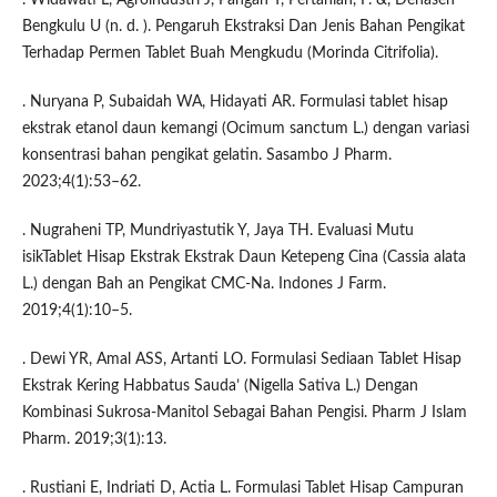
Bengkulu U (n. d. ). Pengaruh Ekstraksi Dan Jenis Bahan Pengikat
Terhadap Permen Tablet Buah Mengkudu (Morinda Citrifolia).
. Nuryana P, Subaidah WA, Hidayati AR. Formulasi tablet hisap
ekstrak etanol daun kemangi (Ocimum sanctum L.) dengan variasi
konsentrasi bahan pengikat gelatin. Sasambo J Pharm.
2023;4(1):53–62.
. Nugraheni TP, Mundriyastutik Y, Jaya TH. Evaluasi Mutu
isikTablet Hisap Ekstrak Ekstrak Daun Ketepeng Cina (Cassia alata
L.) dengan Bah an Pengikat CMC-Na. Indones J Farm.
2019;4(1):10–5.
. Dewi YR, Amal ASS, Artanti LO. Formulasi Sediaan Tablet Hisap
Ekstrak Kering Habbatus Sauda’ (Nigella Sativa L.) Dengan
Kombinasi Sukrosa-Manitol Sebagai Bahan Pengisi. Pharm J Islam
Pharm. 2019;3(1):13.
. Rustiani E, Indriati D, Actia L. Formulasi Tablet Hisap Campuran