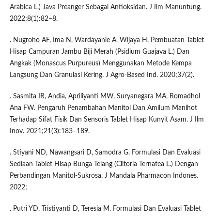
Arabica L.) Java Preanger Sebagai Antioksidan. J Ilm Manuntung.
2022;8(1):82–8.
. Nugroho AF, Ima N, Wardayanie A, Wijaya H. Pembuatan Tablet
Hisap Campuran Jambu Biji Merah (Psidium Guajava L.) Dan
Angkak (Monascus Purpureus) Menggunakan Metode Kempa
Langsung Dan Granulasi Kering. J Agro-Based Ind. 2020;37(2).
. Sasmita IR, Andia, Apriliyanti MW, Suryanegara MA, Romadhol
Ana FW. Pengaruh Penambahan Manitol Dan Amilum Manihot
Terhadap Sifat Fisik Dan Sensoris Tablet Hisap Kunyit Asam. J Ilm
Inov. 2021;21(3):183–189.
. Stiyani ND, Nawangsari D, Samodra G. Formulasi Dan Evaluasi
Sediaan Tablet Hisap Bunga Telang (Clitoria Ternatea L.) Dengan
Perbandingan Manitol-Sukrosa. J Mandala Pharmacon Indones.
2022;
. Putri YD, Tristiyanti D, Teresia M. Formulasi Dan Evaluasi Tablet