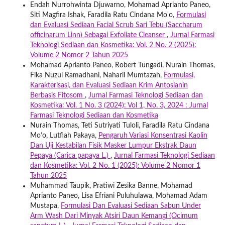
Endah Nurrohwinta Djuwarno, Mohamad Aprianto Paneo,
Siti Magfira Ishak, Faradila Ratu Cindana Mo'o,
Formulasi
dan Evaluasi Sediaan Facial Scrub Sari Tebu (Saccharum
officinarum Linn) Sebagai Exfoliate Cleanser
,
Jurnal Farmasi
Teknologi Sediaan dan Kosmetika: Vol. 2 No. 2 (2025):
Volume 2 Nomor 2 Tahun 2025
Mohamad Aprianto Paneo, Robert Tungadi, Nurain Thomas,
Fika Nuzul Ramadhani, Naharil Mumtazah,
Formulasi,
Karakterisasi, dan Evaluasi Sediaan Krim Antosianin
Berbasis Fitosom
,
Jurnal Farmasi Teknologi Sediaan dan
Kosmetika: Vol. 1 No. 3 (2024): Vol 1, No. 3, 2024 : Jurnal
Farmasi Teknologi Sediaan dan Kosmetika
Nurain Thomas, Teti Sutriyati Tuloli, Faradila Ratu Cindana
Mo’o, Lutfiah Pakaya,
Pengaruh Variasi Konsentrasi Kaolin
Dan Uji Kestabilan Fisik Masker Lumpur Ekstrak Daun
Pepaya (Carica papaya L.)
,
Jurnal Farmasi Teknologi Sediaan
dan Kosmetika: Vol. 2 No. 1 (2025): Volume 2 Nomor 1
Tahun 2025
Muhammad Taupik, Pratiwi Zesika Banne, Mohamad
Aprianto Paneo, Lisa Efriani Puluhulawa, Mohamad Adam
Mustapa,
Formulasi Dan Evaluasi Sediaan Sabun Under
Arm Wash Dari Minyak Atsiri Daun Kemangi (Ocimum