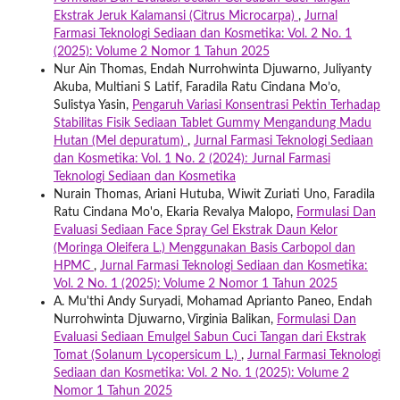
Ekstrak Jeruk Kalamansi (Citrus Microcarpa)
,
Jurnal
Farmasi Teknologi Sediaan dan Kosmetika: Vol. 2 No. 1
(2025): Volume 2 Nomor 1 Tahun 2025
Nur Ain Thomas, Endah Nurrohwinta Djuwarno, Juliyanty
Akuba, Multiani S Latif, Faradila Ratu Cindana Mo’o,
Sulistya Yasin,
Pengaruh Variasi Konsentrasi Pektin Terhadap
Stabilitas Fisik Sediaan Tablet Gummy Mengandung Madu
Hutan (Mel depuratum)
,
Jurnal Farmasi Teknologi Sediaan
dan Kosmetika: Vol. 1 No. 2 (2024): Jurnal Farmasi
Teknologi Sediaan dan Kosmetika
Nurain Thomas, Ariani Hutuba, Wiwit Zuriati Uno, Faradila
Ratu Cindana Mo'o, Ekaria Revalya Malopo,
Formulasi Dan
Evaluasi Sediaan Face Spray Gel Ekstrak Daun Kelor
(Moringa Oleifera L.) Menggunakan Basis Carbopol dan
HPMC
,
Jurnal Farmasi Teknologi Sediaan dan Kosmetika:
Vol. 2 No. 1 (2025): Volume 2 Nomor 1 Tahun 2025
A. Mu'thi Andy Suryadi, Mohamad Aprianto Paneo, Endah
Nurrohwinta Djuwarno, Virginia Balikan,
Formulasi Dan
Evaluasi Sediaan Emulgel Sabun Cuci Tangan dari Ekstrak
Tomat (Solanum Lycopersicum L.)
,
Jurnal Farmasi Teknologi
Sediaan dan Kosmetika: Vol. 2 No. 1 (2025): Volume 2
Nomor 1 Tahun 2025