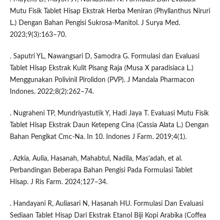
Mutu Fisik Tablet Hisap Ekstrak Herba Meniran (Phyllanthus Niruri
L.) Dengan Bahan Pengisi Sukrosa-Manitol. J Surya Med.
2023;9(3):163–70.
. Saputri YL, Nawangsari D, Samodra G. Formulasi dan Evaluasi
Tablet Hisap Ekstrak Kulit Pisang Raja (Musa X paradisiaca L.)
Menggunakan Polivinil Pirolidon (PVP). J Mandala Pharmacon
Indones. 2022;8(2):262–74.
. Nugraheni TP, Mundriyastutik Y, Hadi Jaya T. Evaluasi Mutu Fisik
Tablet Hisap Ekstrak Daun Ketepeng Cina (Cassia Alata L.) Dengan
Bahan Pengikat Cmc-Na. In 10. Indones J Farm. 2019;4(1).
. Azkia, Aulia, Hasanah, Mahabtul, Nadila, Mas’adah, et al.
Perbandingan Beberapa Bahan Pengisi Pada Formulasi Tablet
Hisap. J Ris Farm. 2024;127–34.
. Handayani R, Auliasari N, Hasanah HU. Formulasi Dan Evaluasi
Sediaan Tablet Hisap Dari Ekstrak Etanol Biji Kopi Arabika (Coffea