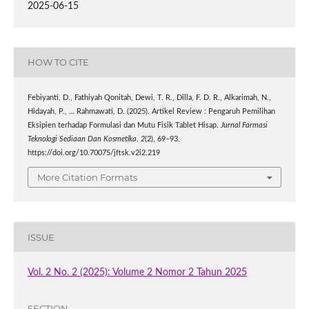
2025-06-15
HOW TO CITE
Febiyanti, D., Fathiyah Qonitah, Dewi, T. R., Dilla, F. D. R., Alkarimah, N.,
Hidayah, P., … Rahmawati, D. (2025). Artikel Review : Pengaruh Pemilihan
Eksipien terhadap Formulasi dan Mutu Fisik Tablet Hisap.
Jurnal Farmasi
Teknologi Sediaan Dan Kosmetika
,
2
(2), 69–93.
https://doi.org/10.70075/jftsk.v2i2.219
More Citation Formats
ISSUE
Vol. 2 No. 2 (2025): Volume 2 Nomor 2 Tahun 2025
SECTION