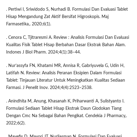
. Pertiwi I, Sriwidodo S, Nurhadi B. Formulasi Dan Evaluasi Tablet
Hisap Mengandung Zat Aktif Bersifat Higroskopis. Maj
Farmasetika,. 2020;6(1).
. Cenora C, Tjitraresmi A. Review : Analisis Formulasi Dan Evaluasi
Kualitas Fisik Tablet Hisap Berbahan Dasar Ekstrak Bahan Alam.
Indones J Biol Pharm. 2024;4(1):38–44.
. Nur’assyfa FN, Khatami MR, Annisa R, Gabriyuvela G, Udin H,
Latifah N. Review: Analisis Peranan Eksipien Dalam Formulasi
Tablet: Tinjauan Literatur Untuk Meningkatkan Kualitas Sediaan
Farmasi. J Penelit Inov. 2024;4(4):2523–2538.
. Anindhita M, Anung, Khasanah K, Priharwanti A, Sulistyanto I.
Formulasi Sediaan Tablet Hisap Ekstrak Daun Glodokan Tiang
Dengan Cmc Na Sebagai Bahan Pengikat. Cendekia J Pharmacy,.
2022;6(2).
. Mayefis D, Mayori JT, Nurliasman N. Formulasi Dan Evaluasi