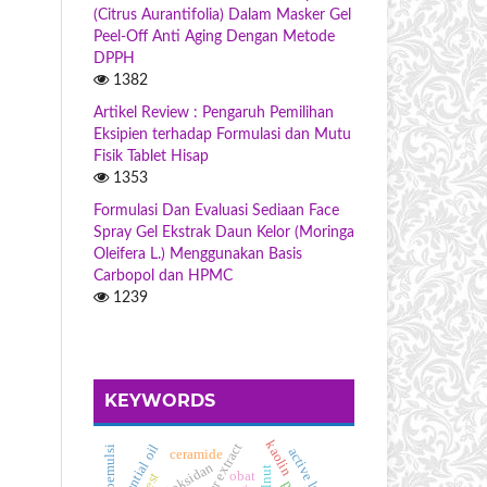
(Citrus Aurantifolia) Dalam Masker Gel
Peel-Off Anti Aging Dengan Metode
DPPH
1382
Artikel Review : Pengaruh Pemilihan
Eksipien terhadap Formulasi dan Mutu
Fisik Tablet Hisap
1353
Formulasi Dan Evaluasi Sediaan Face
Spray Gel Ekstrak Daun Kelor (Moringa
Oleifera L.) Menggunakan Basis
Carbopol dan HPMC
1239
KEYWORDS
kaolin
essential oil
nanoemulsi
active loading
ceramide
antioksidan
obat