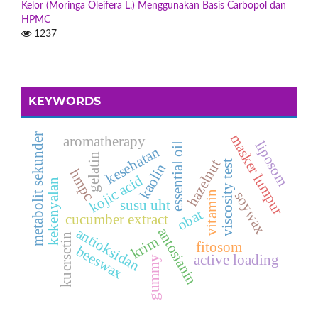
Kelor (Moringa Oleifera L.) Menggunakan Basis Carbopol dan
HPMC
1237
KEYWORDS
masker lumpur
metabolit sekunder
aromatherapy
liposom
essential oil
kesehatan
gelatin
hazelnut
viscosity test
kaolin
hmpc
kojic acid
kekenyalan
soywax
vitamin
susu uht
obat
cucumber extract
antioksidan
antosianin
kuersetin
krim
fitosom
beeswax
active loading
gummy