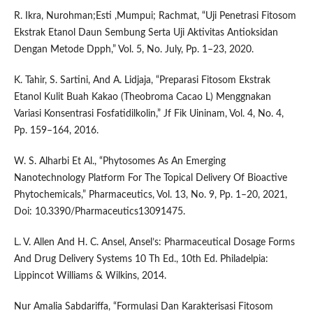
R. Ikra, Nurohman;Esti ,Mumpui; Rachmat, “Uji Penetrasi Fitosom
Ekstrak Etanol Daun Sembung Serta Uji Aktivitas Antioksidan
Dengan Metode Dpph,” Vol. 5, No. July, Pp. 1–23, 2020.
K. Tahir, S. Sartini, And A. Lidjaja, “Preparasi Fitosom Ekstrak
Etanol Kulit Buah Kakao (Theobroma Cacao L) Menggnakan
Variasi Konsentrasi Fosfatidilkolin,” Jf Fik Uininam, Vol. 4, No. 4,
Pp. 159–164, 2016.
W. S. Alharbi Et Al., “Phytosomes As An Emerging
Nanotechnology Platform For The Topical Delivery Of Bioactive
Phytochemicals,” Pharmaceutics, Vol. 13, No. 9, Pp. 1–20, 2021,
Doi: 10.3390/Pharmaceutics13091475.
L. V. Allen And H. C. Ansel, Ansel’s: Pharmaceutical Dosage Forms
And Drug Delivery Systems 10 Th Ed., 10th Ed. Philadelpia:
Lippincot Williams & Wilkins, 2014.
Nur Amalia Sabdariffa, “Formulasi Dan Karakterisasi Fitosom