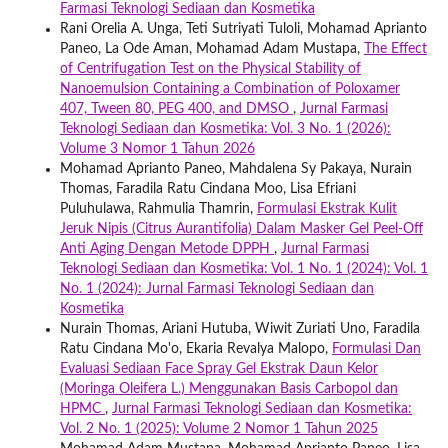
Farmasi Teknologi Sediaan dan Kosmetika
Rani Orelia A. Unga, Teti Sutriyati Tuloli, Mohamad Aprianto
Paneo, La Ode Aman, Mohamad Adam Mustapa,
The Effect
of Centrifugation Test on the Physical Stability of
Nanoemulsion Containing a Combination of Poloxamer
407, Tween 80, PEG 400, and DMSO
,
Jurnal Farmasi
Teknologi Sediaan dan Kosmetika: Vol. 3 No. 1 (2026):
Volume 3 Nomor 1 Tahun 2026
Mohamad Aprianto Paneo, Mahdalena Sy Pakaya, Nurain
Thomas, Faradila Ratu Cindana Moo, Lisa Efriani
Puluhulawa, Rahmulia Thamrin,
Formulasi Ekstrak Kulit
Jeruk Nipis (Citrus Aurantifolia) Dalam Masker Gel Peel-Off
Anti Aging Dengan Metode DPPH
,
Jurnal Farmasi
Teknologi Sediaan dan Kosmetika: Vol. 1 No. 1 (2024): Vol. 1
No. 1 (2024): Jurnal Farmasi Teknologi Sediaan dan
Kosmetika
Nurain Thomas, Ariani Hutuba, Wiwit Zuriati Uno, Faradila
Ratu Cindana Mo'o, Ekaria Revalya Malopo,
Formulasi Dan
Evaluasi Sediaan Face Spray Gel Ekstrak Daun Kelor
(Moringa Oleifera L.) Menggunakan Basis Carbopol dan
HPMC
,
Jurnal Farmasi Teknologi Sediaan dan Kosmetika:
Vol. 2 No. 1 (2025): Volume 2 Nomor 1 Tahun 2025