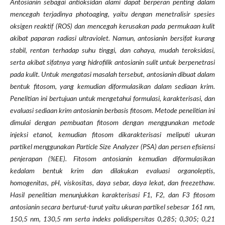
Antosianin sebagai antioksidan alami dapat berperan penting dalam
mencegah terjadinya photoaging, yaitu dengan menetralisir spesies
oksigen reaktif (ROS) dan mencegah kerusakan pada permukaan kulit
akibat paparan radiasi ultraviolet. Namun, antosianin bersifat kurang
stabil, rentan terhadap suhu tinggi, dan cahaya, mudah teroksidasi,
serta akibat sifatnya yang hidrofilik antosianin sulit untuk berpenetrasi
pada kulit. Untuk mengatasi masalah tersebut, antosianin dibuat dalam
bentuk fitosom, yang kemudian diformulasikan dalam sediaan krim.
Penelitian ini bertujuan untuk mengetahui formulasi, karakterisasi, dan
evaluasi sediaan krim antosianin berbasis fitosom. Metode penelitian ini
dimulai dengan pembuatan fitosom dengan menggunakan metode
injeksi etanol, kemudian fitosom dikarakterisasi meliputi ukuran
partikel menggunakan Particle Size Analyzer (PSA) dan persen efisiensi
penjerapan (%EE). Fitosom antosianin kemudian diformulasikan
kedalam bentuk krim dan dilakukan evaluasi organoleptis,
homogenitas, pH, viskositas, daya sebar, daya lekat, dan freezethaw.
Hasil penelitian menunjukkan karakterisasi F1, F2, dan F3 fitosom
antosianin secara berturut-turut yaitu ukuran partikel sebesar 161 nm,
150,5 nm, 130,5 nm serta indeks polidispersitas 0,285; 0,305; 0,21