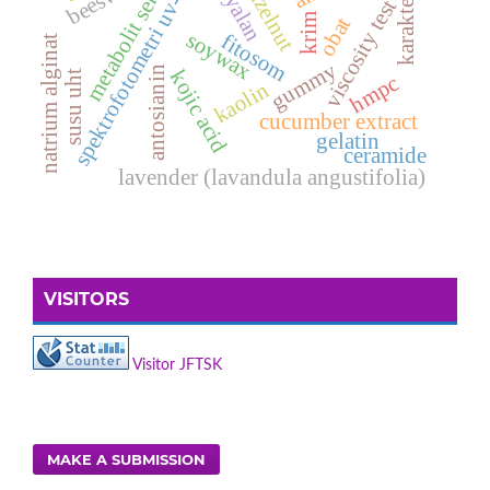
metabolit sekunder
karakterisasi
spektrofotometri uv-vis
hazelnut
viscosity test
krim
obat
soywax
fitosom
natrium alginat
gummy
antosianin
kojic acid
susu uht
hmpc
kaolin
cucumber extract
gelatin
ceramide
lavender (lavandula angustifolia)
VISITORS
Visitor JFTSK
MAKE A SUBMISSION