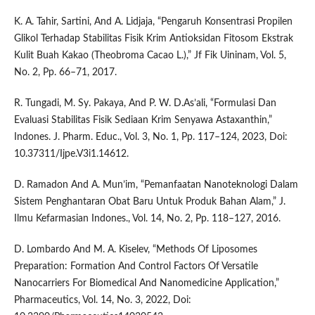
K. A. Tahir, Sartini, And A. Lidjaja, “Pengaruh Konsentrasi Propilen
Glikol Terhadap Stabilitas Fisik Krim Antioksidan Fitosom Ekstrak
Kulit Buah Kakao (Theobroma Cacao L.),” Jf Fik Uininam, Vol. 5,
No. 2, Pp. 66–71, 2017.
R. Tungadi, M. Sy. Pakaya, And P. W. D.As’ali, “Formulasi Dan
Evaluasi Stabilitas Fisik Sediaan Krim Senyawa Astaxanthin,”
Indones. J. Pharm. Educ., Vol. 3, No. 1, Pp. 117–124, 2023, Doi:
10.37311/Ijpe.V3i1.14612.
D. Ramadon And A. Mun’im, “Pemanfaatan Nanoteknologi Dalam
Sistem Penghantaran Obat Baru Untuk Produk Bahan Alam,” J.
Ilmu Kefarmasian Indones., Vol. 14, No. 2, Pp. 118–127, 2016.
D. Lombardo And M. A. Kiselev, “Methods Of Liposomes
Preparation: Formation And Control Factors Of Versatile
Nanocarriers For Biomedical And Nanomedicine Application,”
Pharmaceutics, Vol. 14, No. 3, 2022, Doi: