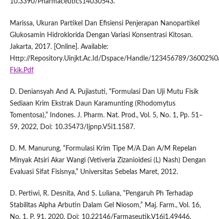
10.3390/Pharmaceutics14030543.
Marissa, Ukuran Partikel Dan Efisiensi Penjerapan Nanopartikel
Glukosamin Hidroklorida Dengan Variasi Konsentrasi Kitosan.
Jakarta, 2017. [Online]. Available:
Http://Repository.Uinjkt.Ac.Id/Dspace/Handle/123456789/36002%0
Fkik.Pdf
D. Deniansyah And A. Pujiastuti, “Formulasi Dan Uji Mutu Fisik
Sediaan Krim Ekstrak Daun Karamunting (Rhodomytus
Tomentosa),” Indones. J. Pharm. Nat. Prod., Vol. 5, No. 1, Pp. 51–
59, 2022, Doi: 10.35473/Ijpnp.V5i1.1587.
D. M. Manurung, “Formulasi Krim Tipe M/A Dan A/M Repelan
Minyak Atsiri Akar Wangi (Vetiveria Zizanioidesi (L) Nash) Dengan
Evaluasi Sifat Fisisnya,” Universitas Sebelas Maret, 2012.
D. Pertiwi, R. Desnita, And S. Luliana, “Pengaruh Ph Terhadap
Stabilitas Alpha Arbutin Dalam Gel Niosom,” Maj. Farm., Vol. 16,
No. 1, P. 91, 2020, Doi: 10.22146/Farmaseutik.V16i1.49446.