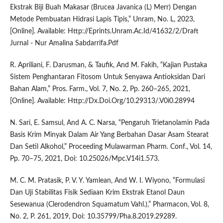
Ekstrak Biji Buah Makasar (Brucea Javanica (L) Merr) Dengan
Metode Pembuatan Hidrasi Lapis Tipis,” Unram, No. L, 2023,
[Online]. Available: Http://Eprints.Unram.Ac.Id/41632/2/Draft
Jurnal - Nur Amalina Sabdarrifa.Pdf
R. Apriliani, F. Darusman, & Taufik, And M. Fakih, “Kajian Pustaka
Sistem Penghantaran Fitosom Untuk Senyawa Antioksidan Dari
Bahan Alam,” Pros. Farm., Vol. 7, No. 2, Pp. 260–265, 2021,
[Online]. Available: Http://Dx.Doi.Org/10.29313/.V0i0.28994
N. Sari, E. Samsul, And A. C. Narsa, “Pengaruh Trietanolamin Pada
Basis Krim Minyak Dalam Air Yang Berbahan Dasar Asam Stearat
Dan Setil Alkohol,” Proceeding Mulawarman Pharm. Conf., Vol. 14,
Pp. 70–75, 2021, Doi: 10.25026/Mpc.V14i1.573.
M. C. M. Pratasik, P. V. Y. Yamlean, And W. I. Wiyono, “Formulasi
Dan Uji Stabilitas Fisik Sediaan Krim Ekstrak Etanol Daun
Sesewanua (Clerodendron Squamatum Vahl.),” Pharmacon, Vol. 8,
No. 2, P. 261, 2019, Doi: 10.35799/Pha.8.2019.29289.