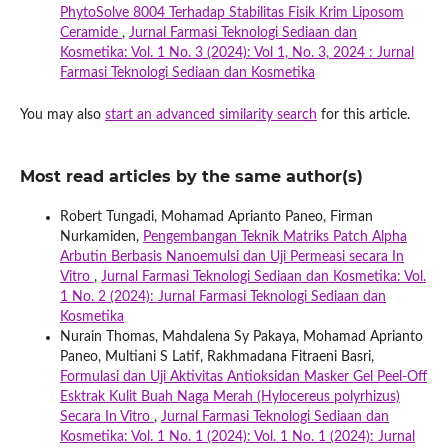
PhytoSolve 8004 Terhadap Stabilitas Fisik Krim Liposom
Ceramide
,
Jurnal Farmasi Teknologi Sediaan dan
Kosmetika: Vol. 1 No. 3 (2024): Vol 1, No. 3, 2024 : Jurnal
Farmasi Teknologi Sediaan dan Kosmetika
You may also
start an advanced similarity search
for this article.
Most read articles by the same author(s)
Robert Tungadi, Mohamad Aprianto Paneo, Firman
Nurkamiden,
Pengembangan Teknik Matriks Patch Alpha
Arbutin Berbasis Nanoemulsi dan Uji Permeasi secara In
Vitro
,
Jurnal Farmasi Teknologi Sediaan dan Kosmetika: Vol.
1 No. 2 (2024): Jurnal Farmasi Teknologi Sediaan dan
Kosmetika
Nurain Thomas, Mahdalena Sy Pakaya, Mohamad Aprianto
Paneo, Multiani S Latif, Rakhmadana Fitraeni Basri,
Formulasi dan Uji Aktivitas Antioksidan Masker Gel Peel-Off
Esktrak Kulit Buah Naga Merah (Hylocereus polyrhizus)
Secara In Vitro
,
Jurnal Farmasi Teknologi Sediaan dan
Kosmetika: Vol. 1 No. 1 (2024): Vol. 1 No. 1 (2024): Jurnal