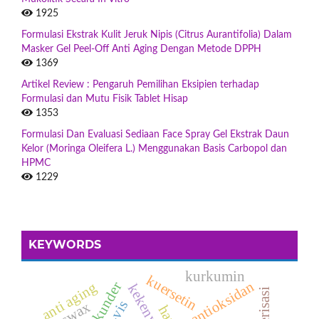
1925
Formulasi Ekstrak Kulit Jeruk Nipis (Citrus Aurantifolia) Dalam
Masker Gel Peel-Off Anti Aging Dengan Metode DPPH
1369
Artikel Review : Pengaruh Pemilihan Eksipien terhadap
Formulasi dan Mutu Fisik Tablet Hisap
1353
Formulasi Dan Evaluasi Sediaan Face Spray Gel Ekstrak Daun
Kelor (Moringa Oleifera L.) Menggunakan Basis Carbopol dan
HPMC
1229
KEYWORDS
kurkumin
kuersetin
antioksidan
anti aging
kekenyalan
beeswax