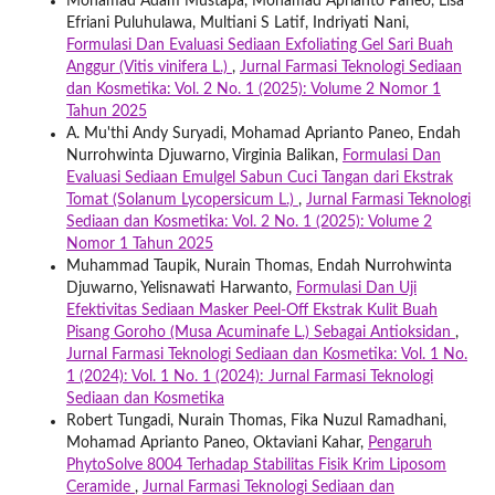
Mohamad Adam Mustapa, Mohamad Aprianto Paneo, Lisa
Efriani Puluhulawa, Multiani S Latif, Indriyati Nani,
Formulasi Dan Evaluasi Sediaan Exfoliating Gel Sari Buah
Anggur (Vitis vinifera L.)
,
Jurnal Farmasi Teknologi Sediaan
dan Kosmetika: Vol. 2 No. 1 (2025): Volume 2 Nomor 1
Tahun 2025
A. Mu'thi Andy Suryadi, Mohamad Aprianto Paneo, Endah
Nurrohwinta Djuwarno, Virginia Balikan,
Formulasi Dan
Evaluasi Sediaan Emulgel Sabun Cuci Tangan dari Ekstrak
Tomat (Solanum Lycopersicum L.)
,
Jurnal Farmasi Teknologi
Sediaan dan Kosmetika: Vol. 2 No. 1 (2025): Volume 2
Nomor 1 Tahun 2025
Muhammad Taupik, Nurain Thomas, Endah Nurrohwinta
Djuwarno, Yelisnawati Harwanto,
Formulasi Dan Uji
Efektivitas Sediaan Masker Peel-Off Ekstrak Kulit Buah
Pisang Goroho (Musa Acuminafe L.) Sebagai Antioksidan
,
Jurnal Farmasi Teknologi Sediaan dan Kosmetika: Vol. 1 No.
1 (2024): Vol. 1 No. 1 (2024): Jurnal Farmasi Teknologi
Sediaan dan Kosmetika
Robert Tungadi, Nurain Thomas, Fika Nuzul Ramadhani,
Mohamad Aprianto Paneo, Oktaviani Kahar,
Pengaruh
PhytoSolve 8004 Terhadap Stabilitas Fisik Krim Liposom
Ceramide
,
Jurnal Farmasi Teknologi Sediaan dan