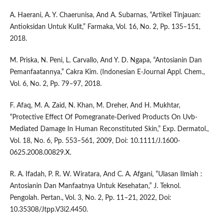
A. Haerani, A. Y. Chaerunisa, And A. Subarnas, “Artikel Tinjauan:
Antioksidan Untuk Kulit,” Farmaka, Vol. 16, No. 2, Pp. 135–151,
2018.
M. Priska, N. Peni, L. Carvallo, And Y. D. Ngapa, “Antosianin Dan
Pemanfaatannya,” Cakra Kim. (Indonesian E-Journal Appl. Chem.,
Vol. 6, No. 2, Pp. 79–97, 2018.
F. Afaq, M. A. Zaid, N. Khan, M. Dreher, And H. Mukhtar,
“Protective Effect Of Pomegranate-Derived Products On Uvb-
Mediated Damage In Human Reconstituted Skin,” Exp. Dermatol.,
Vol. 18, No. 6, Pp. 553–561, 2009, Doi: 10.1111/J.1600-
0625.2008.00829.X.
R. A. Ifadah, P. R. W. Wiratara, And C. A. Afgani, “Ulasan Ilmiah :
Antosianin Dan Manfaatnya Untuk Kesehatan,” J. Teknol.
Pengolah. Pertan., Vol. 3, No. 2, Pp. 11–21, 2022, Doi:
10.35308/Jtpp.V3i2.4450.