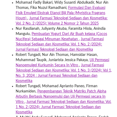
Mohamad Fadly Bakari, Widy Susanti Abdulkadir, Nur Ain
Thomas, Fika Nuzul Ramadhani,
Formulasi Dan Evaluasi
Fisik Emulgel Ekstrak Etanol Biji Pala (Myristica Fragrans
Houtt)
,
Jurnal Farmasi Teknologi Sediaan dan Kosmetika:
Vol. 2 No. 2 (2025): Volume 2 Nomor 2 Tahun 2025
Nur Rasdianah, Juliyanty Akuba, Faramita Hiola, Anindia
Mangulu,
Pembuatan Yogurt Dari Air Buah kelapa (Cocos
Nucifera) Sebagai Minuman Kesehatan
,
Jurnal Farmasi
Teknologi Sediaan dan Kosmetika: Vol. 1 No. 2 (2024):
Jurnal Farmasi Teknologi Sediaan dan Kosmetika
Robert Tungadi, Nur Ain Thomas, Hamsidar Hasan,
Muhammad Taupik, Juniarista Jessica Pakaya,
Uji Permeasi
Nanoemulgel Kurkumin Secara In Vitro
,
Jurnal Farmasi
Teknologi Sediaan dan Kosmetika: Vol. 1 No. 3 (2024): Vol 1,
No. 3, 2024 : Jurnal Farmasi Teknologi Sediaan dan
Kosmetika
Robert Tungadi, Mohamad Aprianto Paneo, Firman
Nurkamiden,
Pengembangan Teknik Matriks Patch Alpha
Arbutin Berbasis Nanoemulsi dan Uji Permeasi secara In
Vitro
,
Jurnal Farmasi Teknologi Sediaan dan Kosmetika: Vol.
1 No. 2 (2024): Jurnal Farmasi Teknologi Sediaan dan
Kosmetika