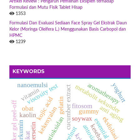
Artikel Review : Pengaruh Pemilihan Eksipien terhadap
Formulasi dan Mutu Fisik Tablet Hisap
1353
Formulasi Dan Evaluasi Sediaan Face Spray Gel Ekstrak Daun
Kelor (Moringa Oleifera L.) Menggunakan Basis Carbopol dan
HPMC
1239
KEYWORDS
aromatherapy
nanoemulsi
yoghurt
viscosity test
metabolit sekunder
cucumber extract
vitamin
kojic acid
gelatin
masker gel peel-off
fitosom
anti aging
obat
kekenyalan
gummy
kaolin
antioksidan
soywax
eksfoliasi gel
essential oil
kurkumin
kuersetin
kesehatan
antosianin
hazelnut
krim