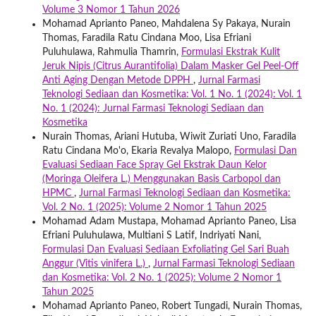
Volume 3 Nomor 1 Tahun 2026
Mohamad Aprianto Paneo, Mahdalena Sy Pakaya, Nurain
Thomas, Faradila Ratu Cindana Moo, Lisa Efriani
Puluhulawa, Rahmulia Thamrin,
Formulasi Ekstrak Kulit
Jeruk Nipis (Citrus Aurantifolia) Dalam Masker Gel Peel-Off
Anti Aging Dengan Metode DPPH
,
Jurnal Farmasi
Teknologi Sediaan dan Kosmetika: Vol. 1 No. 1 (2024): Vol. 1
No. 1 (2024): Jurnal Farmasi Teknologi Sediaan dan
Kosmetika
Nurain Thomas, Ariani Hutuba, Wiwit Zuriati Uno, Faradila
Ratu Cindana Mo'o, Ekaria Revalya Malopo,
Formulasi Dan
Evaluasi Sediaan Face Spray Gel Ekstrak Daun Kelor
(Moringa Oleifera L.) Menggunakan Basis Carbopol dan
HPMC
,
Jurnal Farmasi Teknologi Sediaan dan Kosmetika:
Vol. 2 No. 1 (2025): Volume 2 Nomor 1 Tahun 2025
Mohamad Adam Mustapa, Mohamad Aprianto Paneo, Lisa
Efriani Puluhulawa, Multiani S Latif, Indriyati Nani,
Formulasi Dan Evaluasi Sediaan Exfoliating Gel Sari Buah
Anggur (Vitis vinifera L.)
,
Jurnal Farmasi Teknologi Sediaan
dan Kosmetika: Vol. 2 No. 1 (2025): Volume 2 Nomor 1
Tahun 2025
Mohamad Aprianto Paneo, Robert Tungadi, Nurain Thomas,