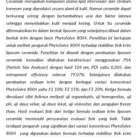
Ceramide merupakan komponen utama lipid interseluler dari stratum
korneum yang diproduksi secara alami di kulit. Namun ceramide dapat
berkurang seiring dengan bertambahnya usia dan faktor lainnya
sehingga menyebabkan kulit menjadi kering. Untuk itu ceramide
diformulasikan ke dalam bentuk liposom yang selanjutnya dibuat dalam
bentuk krim dengan basis PhytoSolve 8004. Penelitian ini bertujuan
untuk melihat pengaruh PhytoSolve 8004 terhadap stabilitas fisik krim
liposom ceramide. Penelitian ini diawali dengan pembuatan liposom
ceramide kemudian dilakukan karakterisasi menggunakan PSA
(Particle Size Analyzer) dengan hasil 104 nm, PDI yaitu 0,205; dan
entrapment efficiency sebesar 79,07%. Selanjutnya dilakukan
pembuatan sediaan krim dengan berbagai variasi konsentrasi
PhytoSolve 8004 yaitu F1 10%; F2 15%; dan F3 20%. Ketiga formula
dievaluasi sifat fisiknya meliputi uji organoleptis, uji homogenitas, uji
pH, uji daya sebar, uji daya lekat, uji viskositas dan pengujian freeze
thaw. Hasil evaluasi fisik dari ketiga formula sediaan krim liposom
ceramide memenuhi persyaratan evaluasi fisik yang baik. Tidak
terdapat pengaruh yang signifikan dari variasi konsentrasi PhytoSolve
8004 yang digunakan dalam formula terhadap stabilitas fisik krim