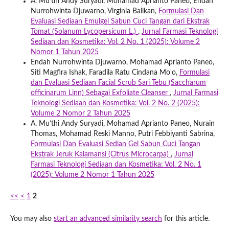
A. Mu'thi Andy Suryadi, Mohamad Aprianto Paneo, Endah
Nurrohwinta Djuwarno, Virginia Balikan,
Formulasi Dan
Evaluasi Sediaan Emulgel Sabun Cuci Tangan dari Ekstrak
Tomat (Solanum Lycopersicum L.)
,
Jurnal Farmasi Teknologi
Sediaan dan Kosmetika: Vol. 2 No. 1 (2025): Volume 2
Nomor 1 Tahun 2025
Endah Nurrohwinta Djuwarno, Mohamad Aprianto Paneo,
Siti Magfira Ishak, Faradila Ratu Cindana Mo'o,
Formulasi
dan Evaluasi Sediaan Facial Scrub Sari Tebu (Saccharum
officinarum Linn) Sebagai Exfoliate Cleanser
,
Jurnal Farmasi
Teknologi Sediaan dan Kosmetika: Vol. 2 No. 2 (2025):
Volume 2 Nomor 2 Tahun 2025
A. Mu’thi Andy Suryadi, Mohamad Aprianto Paneo, Nurain
Thomas, Mohamad Reski Manno, Putri Febbiyanti Sabrina,
Formulasi Dan Evaluasi Sedian Gel Sabun Cuci Tangan
Ekstrak Jeruk Kalamansi (Citrus Microcarpa)
,
Jurnal
Farmasi Teknologi Sediaan dan Kosmetika: Vol. 2 No. 1
(2025): Volume 2 Nomor 1 Tahun 2025
<<
<
1
2
You may also
start an advanced similarity search
for this article.