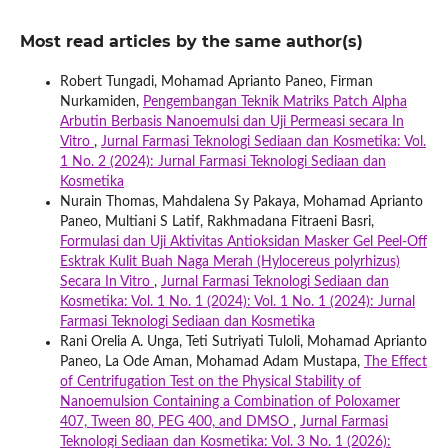
Most read articles by the same author(s)
Robert Tungadi, Mohamad Aprianto Paneo, Firman
Nurkamiden,
Pengembangan Teknik Matriks Patch Alpha
Arbutin Berbasis Nanoemulsi dan Uji Permeasi secara In
Vitro
,
Jurnal Farmasi Teknologi Sediaan dan Kosmetika: Vol.
1 No. 2 (2024): Jurnal Farmasi Teknologi Sediaan dan
Kosmetika
Nurain Thomas, Mahdalena Sy Pakaya, Mohamad Aprianto
Paneo, Multiani S Latif, Rakhmadana Fitraeni Basri,
Formulasi dan Uji Aktivitas Antioksidan Masker Gel Peel-Off
Esktrak Kulit Buah Naga Merah (Hylocereus polyrhizus)
Secara In Vitro
,
Jurnal Farmasi Teknologi Sediaan dan
Kosmetika: Vol. 1 No. 1 (2024): Vol. 1 No. 1 (2024): Jurnal
Farmasi Teknologi Sediaan dan Kosmetika
Rani Orelia A. Unga, Teti Sutriyati Tuloli, Mohamad Aprianto
Paneo, La Ode Aman, Mohamad Adam Mustapa,
The Effect
of Centrifugation Test on the Physical Stability of
Nanoemulsion Containing a Combination of Poloxamer
407, Tween 80, PEG 400, and DMSO
,
Jurnal Farmasi
Teknologi Sediaan dan Kosmetika: Vol. 3 No. 1 (2026):