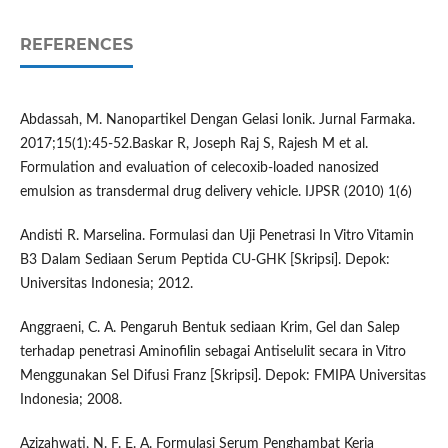
REFERENCES
Abdassah, M. Nanopartikel Dengan Gelasi Ionik. Jurnal Farmaka.
2017;15(1):45-52.Baskar R, Joseph Raj S, Rajesh M et al.
Formulation and evaluation of celecoxib-loaded nanosized
emulsion as transdermal drug delivery vehicle. IJPSR (2010) 1(6)
Andisti R. Marselina. Formulasi dan Uji Penetrasi In Vitro Vitamin
B3 Dalam Sediaan Serum Peptida CU-GHK [Skripsi]. Depok:
Universitas Indonesia; 2012.
Anggraeni, C. A. Pengaruh Bentuk sediaan Krim, Gel dan Salep
terhadap penetrasi Aminofilin sebagai Antiselulit secara in Vitro
Menggunakan Sel Difusi Franz [Skripsi]. Depok: FMIPA Universitas
Indonesia; 2008.
Azizahwati, N. F. E. A. Formulasi Serum Penghambat Kerja