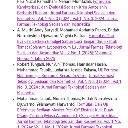
Fika Nuzul Ramadhani, Naharil Mumtazah,
Formulasi,
Karakterisasi, dan Evaluasi Sediaan Krim Antosianin
Berbasis Fitosom
,
Jurnal Farmasi Teknologi Sediaan dan
Kosmetika: Vol. 1 No. 3 (2024): Vol 1, No. 3, 2024 : Jurnal
Farmasi Teknologi Sediaan dan Kosmetika
A. Mu'thi Andy Suryadi, Mohamad Aprianto Paneo, Endah
Nurrohwinta Djuwarno, Virginia Balikan,
Formulasi Dan
Evaluasi Sediaan Emulgel Sabun Cuci Tangan dari Ekstrak
Tomat (Solanum Lycopersicum L.)
,
Jurnal Farmasi Teknologi
Sediaan dan Kosmetika: Vol. 2 No. 1 (2025): Volume 2
Nomor 1 Tahun 2025
Robert Tungadi, Nur Ain Thomas, Hamsidar Hasan,
Muhammad Taupik, Juniarista Jessica Pakaya,
Uji Permeasi
Nanoemulgel Kurkumin Secara In Vitro
,
Jurnal Farmasi
Teknologi Sediaan dan Kosmetika: Vol. 1 No. 3 (2024): Vol 1,
No. 3, 2024 : Jurnal Farmasi Teknologi Sediaan dan
Kosmetika
Muhammad Taupik, Nurain Thomas, Endah Nurrohwinta
Djuwarno, Yelisnawati Harwanto,
Formulasi Dan Uji
Efektivitas Sediaan Masker Peel-Off Ekstrak Kulit Buah
Pisang Goroho (Musa Acuminafe L.) Sebagai Antioksidan
,
Jurnal Farmasi Teknologi Sediaan dan Kosmetika: Vol. 1 No.
1 (2024): Vol. 1 No. 1 (2024): Jurnal Farmasi Teknologi