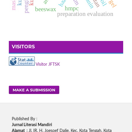
pengikat
hmpc
beeswax
preparation evaluation
VISITORS
Visitor JFTSK
MAKE A SUBMISSION
Published By :
Jurnal Literasi Mandiri
Alamat :
Jl. IR. H. Joesoef Dalie, Kec. Kota Tengah, Kota