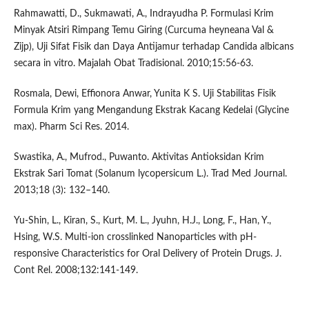
Rahmawatti, D., Sukmawati, A., Indrayudha P. Formulasi Krim
Minyak Atsiri Rimpang Temu Giring (Curcuma heyneana Val &
Zijp), Uji Sifat Fisik dan Daya Antijamur terhadap Candida albicans
secara in vitro. Majalah Obat Tradisional. 2010;15:56-63.
Rosmala, Dewi, Effionora Anwar, Yunita K S. Uji Stabilitas Fisik
Formula Krim yang Mengandung Ekstrak Kacang Kedelai (Glycine
max). Pharm Sci Res. 2014.
Swastika, A., Mufrod., Puwanto. Aktivitas Antioksidan Krim
Ekstrak Sari Tomat (Solanum lycopersicum L.). Trad Med Journal.
2013;18 (3): 132–140.
Yu-Shin, L., Kiran, S., Kurt, M. L., Jyuhn, H.J., Long, F., Han, Y.,
Hsing, W.S. Multi-ion crosslinked Nanoparticles with pH-
responsive Characteristics for Oral Delivery of Protein Drugs. J.
Cont Rel. 2008;132:141-149.