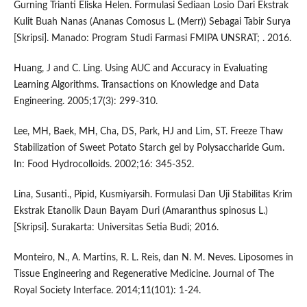
Gurning Trianti Eliska Helen. Formulasi Sediaan Losio Dari Ekstrak
Kulit Buah Nanas (Ananas Comosus L. (Merr)) Sebagai Tabir Surya
[Skripsi]. Manado: Program Studi Farmasi FMIPA UNSRAT; . 2016.
Huang, J and C. Ling. Using AUC and Accuracy in Evaluating
Learning Algorithms. Transactions on Knowledge and Data
Engineering. 2005;17(3): 299-310.
Lee, MH, Baek, MH, Cha, DS, Park, HJ and Lim, ST. Freeze Thaw
Stabilization of Sweet Potato Starch gel by Polysaccharide Gum.
In: Food Hydrocolloids. 2002;16: 345-352.
Lina, Susanti., Pipid, Kusmiyarsih. Formulasi Dan Uji Stabilitas Krim
Ekstrak Etanolik Daun Bayam Duri (Amaranthus spinosus L.)
[Skripsi]. Surakarta: Universitas Setia Budi; 2016.
Monteiro, N., A. Martins, R. L. Reis, dan N. M. Neves. Liposomes in
Tissue Engineering and Regenerative Medicine. Journal of The
Royal Society Interface. 2014;11(101): 1-24.