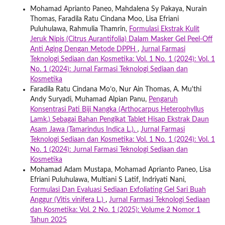
Mohamad Aprianto Paneo, Mahdalena Sy Pakaya, Nurain
Thomas, Faradila Ratu Cindana Moo, Lisa Efriani
Puluhulawa, Rahmulia Thamrin,
Formulasi Ekstrak Kulit
Jeruk Nipis (Citrus Aurantifolia) Dalam Masker Gel Peel-Off
Anti Aging Dengan Metode DPPH
,
Jurnal Farmasi
Teknologi Sediaan dan Kosmetika: Vol. 1 No. 1 (2024): Vol. 1
No. 1 (2024): Jurnal Farmasi Teknologi Sediaan dan
Kosmetika
Faradila Ratu Cindana Mo’o, Nur Ain Thomas, A. Mu'thi
Andy Suryadi, Muhamad Alpian Panu,
Pengaruh
Konsentrasi Pati Biji Nangka (Arthocarpus Heterophyllus
Lamk.) Sebagai Bahan Pengikat Tablet Hisap Ekstrak Daun
Asam Jawa (Tamarindus Indica L.).
,
Jurnal Farmasi
Teknologi Sediaan dan Kosmetika: Vol. 1 No. 1 (2024): Vol. 1
No. 1 (2024): Jurnal Farmasi Teknologi Sediaan dan
Kosmetika
Mohamad Adam Mustapa, Mohamad Aprianto Paneo, Lisa
Efriani Puluhulawa, Multiani S Latif, Indriyati Nani,
Formulasi Dan Evaluasi Sediaan Exfoliating Gel Sari Buah
Anggur (Vitis vinifera L.)
,
Jurnal Farmasi Teknologi Sediaan
dan Kosmetika: Vol. 2 No. 1 (2025): Volume 2 Nomor 1
Tahun 2025