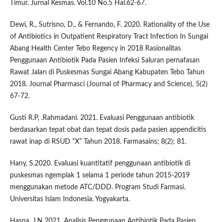
Timur. Jurnal Kesmas. Vol.10 No.5 Hal.62-67.
Dewi, R., Sutrisno, D., & Fernando, F. 2020. Rationality of the Use
of Antibiotics in Outpatient Respiratory Tract Infection In Sungai
Abang Health Center Tebo Regency in 2018 Rasionalitas
Penggunaan Antibiotik Pada Pasien Infeksi Saluran pernafasan
Rawat Jaları di Puskesmas Sungai Abang Kabupaten Tebo Tahun
2018. Journal Pharmasci (Journal of Pharmacy and Science), 5(2)
67-72.
Gusti R.P, .Rahmadani. 2021. Evaluasi Penggunaan antibiotik
berdasarkan tepat obat dan tepat dosis pada pasien appendicitis
rawat inap di RSUD “X” Tahun 2018. Farmasains; 8(2); 81.
Hany, S.2020. Evaluasi kuantitatif penggunaan antibiotik di
puskesmas ngemplak 1 selama 1 periode tahun 2015-2019
menggunakan metode ATC/DDD. Program Studi Farmasi.
Universitas Islam Indonesia. Yogyakarta.
Hasna, J.N 2021. Analisis Penggunaan Antibiotik Pada Pasien