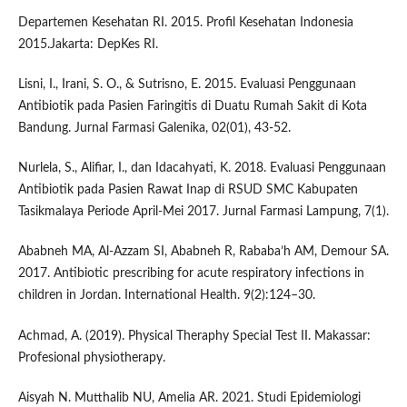
Departemen Kesehatan RI. 2015. Profil Kesehatan Indonesia
2015.Jakarta: DepKes RI.
Lisni, I., Irani, S. O., & Sutrisno, E. 2015. Evaluasi Penggunaan
Antibiotik pada Pasien Faringitis di Duatu Rumah Sakit di Kota
Bandung. Jurnal Farmasi Galenika, 02(01), 43-52.
Nurlela, S., Alifiar, I., dan Idacahyati, K. 2018. Evaluasi Penggunaan
Antibiotik pada Pasien Rawat Inap di RSUD SMC Kabupaten
Tasikmalaya Periode April-Mei 2017. Jurnal Farmasi Lampung, 7(1).
Ababneh MA, Al-Azzam SI, Ababneh R, Rababa’h AM, Demour SA.
2017. Antibiotic prescribing for acute respiratory infections in
children in Jordan. International Health. 9(2):124–30.
Achmad, A. (2019). Physical Theraphy Special Test II. Makassar:
Profesional physiotherapy.
Aisyah N. Mutthalib NU, Amelia AR. 2021. Studi Epidemiologi