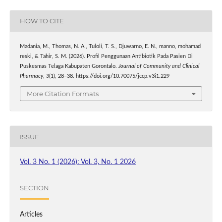
HOW TO CITE
Madania, M., Thomas, N. A., Tuloli, T. S., Djuwarno, E. N., manno, mohamad
reski, & Tahir, S. M. (2026). Profil Penggunaan Antibiotik Pada Pasien Di
Puskesmas Telaga Kabupaten Gorontalo.
Journal of Community and Clinical
Pharmacy
,
3
(1), 28–38. https://doi.org/10.70075/jccp.v3i1.229
More Citation Formats
ISSUE
Vol. 3 No. 1 (2026): Vol. 3, No. 1 2026
SECTION
Articles