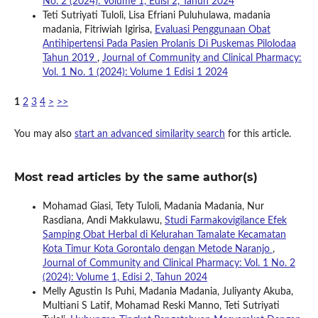
No. 2 (2024): Volume 1, Edisi 2, Tahun 2024
Teti Sutriyati Tuloli, Lisa Efriani Puluhulawa, madania
madania, Fitriwiah Igirisa,
Evaluasi Penggunaan Obat
Antihipertensi Pada Pasien Prolanis Di Puskemas Pilolodaa
Tahun 2019
,
Journal of Community and Clinical Pharmacy:
Vol. 1 No. 1 (2024): Volume 1 Edisi 1 2024
1
2
3
4
>
>>
You may also
start an advanced similarity search
for this article.
Most read articles by the same author(s)
Mohamad Giasi, Tety Tuloli, Madania Madania, Nur
Rasdiana, Andi Makkulawu,
Studi Farmakovigilance Efek
Samping Obat Herbal di Kelurahan Tamalate Kecamatan
Kota Timur Kota Gorontalo dengan Metode Naranjo
,
Journal of Community and Clinical Pharmacy: Vol. 1 No. 2
(2024): Volume 1, Edisi 2, Tahun 2024
Melly Agustin Is Puhi, Madania Madania, Juliyanty Akuba,
Multiani S Latif, Mohamad Reski Manno, Teti Sutriyati