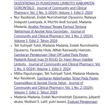
SKIZOFRENIA DI PUSKESMAS LIMBOTO KABUPATEN
GORONTALO
,
Journal of Community and Clinical
Pharmacy: Vol. 1 No. 3 (2024): Volume 1, Edisi 3, 2024
Nur Rasdianah, Endah Nurrohwintah Djuwarno, Natasya
Indaputri Lasimpala, A. Mut’thi Andi Suryadi, Madania
Madania,
Analisis Persespi Tenaga Farmasi Tentang
Telefarmasi di Apotek Kota Gorontalo
,
Journal of
Community and Clinical Pharmacy: Vol. 1 No. 2 (2024):
Volume 1, Edisi 2, Tahun 2024
Teti Sutriyati Tuloli, Madania Madania, Endah Nurrohwinta
Djuwarno, Faramita Hiola, Alifiah Ramawaty Hamzah,
Gambaran Penggunaan Obat Off-Label Pada Pasien
Pediatrik Rawat Inap Di RSUD Dr. Hasri Ainun Habibie
Limboto
,
Journal of Community and Clinical Pharmacy: Vol.
1 No. 3 (2024): Volume 1, Edisi 3, 2024
Mitha Paputunngan, Teti Sutriyati Tuloli, Madania Madania,
Nur Rasdianah,
Gambaran Keberhasilan Terapi Pada Pasien
Swamedikasi di Apotek Dunia Sehat
,
Journal of
Community and Clinical Pharmacy: Vol. 1 No. 2 (2024):
Volume 1, Edisi 2, Tahun 2024
Madania Madania, Endah Nurrohwintah Djuwarno, juliyanti
akuba, Multiani S. Latif, putri lawani,
Evaluasi Penggunaan