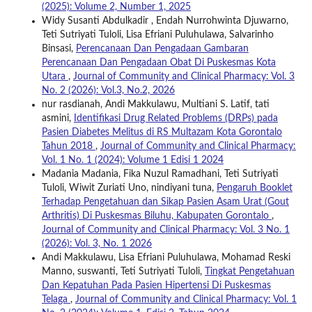
(2025): Volume 2, Number 1, 2025
Widy Susanti Abdulkadir , Endah Nurrohwinta Djuwarno,
Teti Sutriyati Tuloli, Lisa Efriani Puluhulawa, Salvarinho
Binsasi,
Perencanaan Dan Pengadaan Gambaran
Perencanaan Dan Pengadaan Obat Di Puskesmas Kota
Utara
,
Journal of Community and Clinical Pharmacy: Vol. 3
No. 2 (2026): Vol.3, No.2, 2026
nur rasdianah, Andi Makkulawu, Multiani S. Latif, tati
asmini,
Identifikasi Drug Related Problems (DRPs) pada
Pasien Diabetes Melitus di RS Multazam Kota Gorontalo
Tahun 2018
,
Journal of Community and Clinical Pharmacy:
Vol. 1 No. 1 (2024): Volume 1 Edisi 1 2024
Madania Madania, Fika Nuzul Ramadhani, Teti Sutriyati
Tuloli, Wiwit Zuriati Uno, nindiyani tuna,
Pengaruh Booklet
Terhadap Pengetahuan dan Sikap Pasien Asam Urat (Gout
Arthritis) Di Puskesmas Biluhu, Kabupaten Gorontalo
,
Journal of Community and Clinical Pharmacy: Vol. 3 No. 1
(2026): Vol. 3, No. 1 2026
Andi Makkulawu, Lisa Efriani Puluhulawa, Mohamad Reski
Manno, suswanti, Teti Sutriyati Tuloli,
Tingkat Pengetahuan
Dan Kepatuhan Pada Pasien Hipertensi Di Puskesmas
Telaga
,
Journal of Community and Clinical Pharmacy: Vol. 1