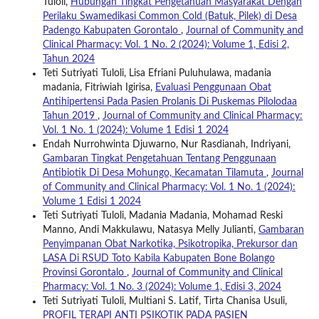
Tuloli,
Hubungan Tingkat Pengetahuan Masyarakat Dengan
Perilaku Swamedikasi Common Cold (Batuk, Pilek) di Desa
Padengo Kabupaten Gorontalo
,
Journal of Community and
Clinical Pharmacy: Vol. 1 No. 2 (2024): Volume 1, Edisi 2,
Tahun 2024
Teti Sutriyati Tuloli, Lisa Efriani Puluhulawa, madania
madania, Fitriwiah Igirisa,
Evaluasi Penggunaan Obat
Antihipertensi Pada Pasien Prolanis Di Puskemas Pilolodaa
Tahun 2019
,
Journal of Community and Clinical Pharmacy:
Vol. 1 No. 1 (2024): Volume 1 Edisi 1 2024
Endah Nurrohwinta Djuwarno, Nur Rasdianah, Indriyani,
Gambaran Tingkat Pengetahuan Tentang Penggunaan
Antibiotik Di Desa Mohungo, Kecamatan Tilamuta
,
Journal
of Community and Clinical Pharmacy: Vol. 1 No. 1 (2024):
Volume 1 Edisi 1 2024
Teti Sutriyati Tuloli, Madania Madania, Mohamad Reski
Manno, Andi Makkulawu, Natasya Melly Julianti,
Gambaran
Penyimpanan Obat Narkotika, Psikotropika, Prekursor dan
LASA Di RSUD Toto Kabila Kabupaten Bone Bolango
Provinsi Gorontalo
,
Journal of Community and Clinical
Pharmacy: Vol. 1 No. 3 (2024): Volume 1, Edisi 3, 2024
Teti Sutriyati Tuloli, Multiani S. Latif, Tirta Chanisa Usuli,
PROFIL TERAPI ANTI PSIKOTIK PADA PASIEN