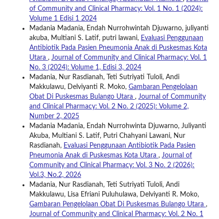
of Community and Clinical Pharmacy: Vol. 1 No. 1 (2024):
Volume 1 Edisi 1 2024
Madania Madania, Endah Nurrohwintah Djuwarno, juliyanti
akuba, Multiani S. Latif, putri lawani,
Evaluasi Penggunaan
Antibiotik Pada Pasien Pneumonia Anak di Puskesmas Kota
Utara
,
Journal of Community and Clinical Pharmacy: Vol. 1
No. 3 (2024): Volume 1, Edisi 3, 2024
Madania, Nur Rasdianah, Teti Sutriyati Tuloli, Andi
Makkulawu, Delviyanti R. Moko,
Gambaran Pengelolaan
Obat Di Puskesmas Bulango Utara
,
Journal of Community
and Clinical Pharmacy: Vol. 2 No. 2 (2025): Volume 2,
Number 2, 2025
Madania Madania, Endah Nurrohwinta Djuwarno, Juliyanti
Akuba, Multiani S. Latif, Putri Chahyani Lawani, Nur
Rasdianah,
Evaluasi Penggunaan Antibiotik Pada Pasien
Pneumonia Anak di Puskesmas Kota Utara
,
Journal of
Community and Clinical Pharmacy: Vol. 3 No. 2 (2026):
Vol.3, No.2, 2026
Madania, Nur Rasdianah, Teti Sutriyati Tuloli, Andi
Makkulawu, Lisa Efriani Puluhulawa, Delviyanti R. Moko,
Gambaran Pengelolaan Obat Di Puskesmas Bulango Utara
,
Journal of Community and Clinical Pharmacy: Vol. 2 No. 1