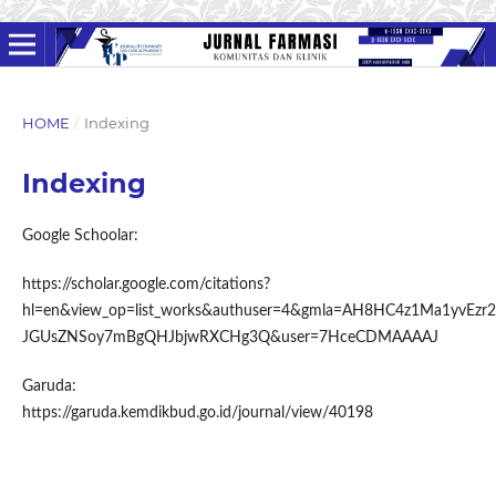
HOME
/
Indexing
Indexing
Google Schoolar:
https://scholar.google.com/citations?
hl=en&view_op=list_works&authuser=4&gmla=AH8HC4z1Ma1yvEz
JGUsZNSoy7mBgQHJbjwRXCHg3Q&user=7HceCDMAAAAJ
Garuda:
https://garuda.kemdikbud.go.id/journal/view/40198