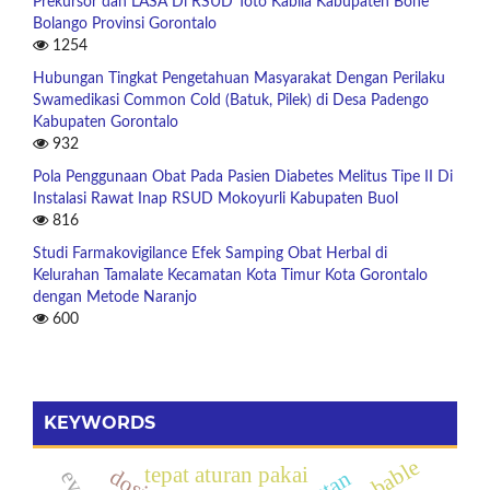
Prekursor dan LASA Di RSUD Toto Kabila Kabupaten Bone
Bolango Provinsi Gorontalo
1254
Hubungan Tingkat Pengetahuan Masyarakat Dengan Perilaku
Swamedikasi Common Cold (Batuk, Pilek) di Desa Padengo
Kabupaten Gorontalo
932
Pola Penggunaan Obat Pada Pasien Diabetes Melitus Tipe II Di
Instalasi Rawat Inap RSUD Mokoyurli Kabupaten Buol
816
Studi Farmakovigilance Efek Samping Obat Herbal di
Kelurahan Tamalate Kecamatan Kota Timur Kota Gorontalo
dengan Metode Naranjo
600
KEYWORDS
probable
tepat aturan pakai
dosis