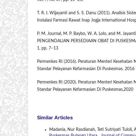
T. R. I. Wijayanti and S. S. Danu (2011). Analisis Sist
Instalasi Farmasi Rawat Inap Jogja International Hospi
P. M. Journal, M. P. Baybo, W. A. Lolo, and M. Jayant
PENGENDALIAN PERSEDIAAN OBAT DI PUSKESMAS T
1, pp. 7–13
Permenkes RI (2016). Peraturan Menteri Kesehatan
Standar Pelayanan Kefarmasian Di Puskesmas. 2016
Permenkes RI (2020). Peraturan Menteri Kesehatan
Standar Pelayanan Kefarmasian Di Puskesmas,2020
Similar Articles
Madania, Nur Rasdianah, Teti Sutriyati Tuloli
Puskesmas Bulango Utara
,
Journal of Commun