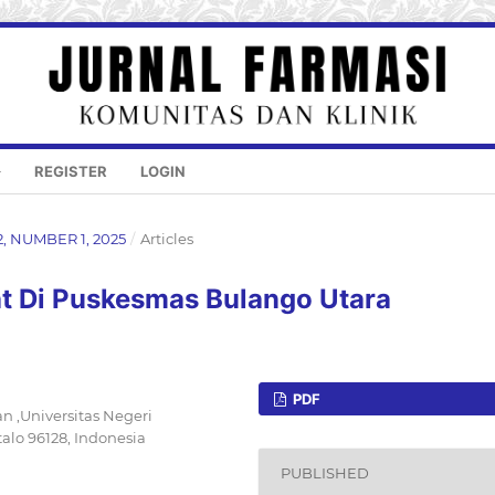
REGISTER
LOGIN
2, NUMBER 1, 2025
/
Articles
t Di Puskesmas Bulango Utara
PDF
n ,Universitas Negeri
alo 96128, Indonesia
PUBLISHED