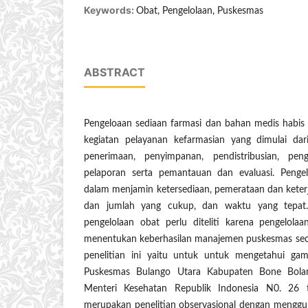
Keywords:
Obat, Pengelolaan, Puskesmas
ABSTRACT
Pengeloaan sediaan farmasi dan bahan medis habis
kegiatan pelayanan kefarmasian yang dimulai dar
penerimaan, penyimpanan, pendistribusian, pen
pelaporan serta pemantauan dan evaluasi. Penge
dalam menjamin ketersediaan, pemerataan dan keter
dan jumlah yang cukup, dan waktu yang tepat
pengelolaan obat perlu diteliti karena pengelola
menentukan keberhasilan manajemen puskesmas seca
penelitian ini yaitu untuk untuk mengetahui ga
Puskesmas Bulango Utara Kabupaten Bone Bolan
Menteri Kesehatan Republik Indonesia N0. 26 t
merupakan penelitian observasional dengan menggun