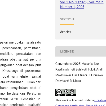
Vol. 2 No. 1 (2025): Volume 2,
Number 1, 2025
SECTION
Articles
 pakai merupakan salah satu
i perencanaan, permintaan,
LICENSE
gendalian, pencatatan dan
lolaan obat sangat penting
Copyright (c) 2025 Madania, Nur
jangkauan obat dengan jenis
Rasdianah, Teti Sutriyati Tuloli, Andi
. Khususnya di puskesmas
Makkulawu, Lisa Efriani Puluhulawa,
an obat yang efisien sangat
Delviyanti R. Moko
ra keseluruhan. Tujuan dari
mbaran pengelolaan obat di
go berdasarkan Peraturan
ahun 2020. Penelitian ini
This work is licensed under a
Creative
akan pendekatan kualitatif.