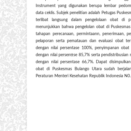
Instrument yang digunakan berupa lembar pedo
data ceklis. Subjek penelitian adalah Petugas Puske
terlibat langsung dalam pengelolaan obat di pu
menunjukkan bahwa pengelolan obat di Puskesmas
tahapan perecanaan, permintaann, penerimaan, p
pelaporan serta pematauan dan evaluasi obat te
dengan nilai persentase 100%, penyimpanan obat
dengan nilai persenttse 85,7% serta pendistribusia
dengan nilai persentase 66,7%. Dapat disimpulka
obat di Puskesmas Bulango Utara sudah berjala
Peraturan Menteri Kesehatan Republik Indonesia N0