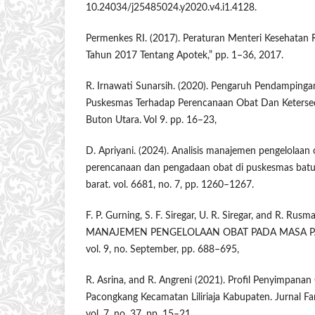
10.24034/j25485024.y2020.v4.i1.4128.
Permenkes RI. (2017). Peraturan Menteri Kesehatan
Tahun 2017 Tentang Apotek,” pp. 1–36, 2017.
R. Irnawati Sunarsih. (2020). Pengaruh Pendampinga
Puskesmas Terhadap Perencanaan Obat Dan Keterse
Buton Utara. Vol 9. pp. 16–23,
D. Apriyani. (2024). Analisis manajemen pengelolaan o
perencanaan dan pengadaan obat di puskesmas batu
barat. vol. 6681, no. 7, pp. 1260–1267.
F. P. Gurning, S. F. Siregar, U. R. Siregar, and R. Rus
MANAJEMEN PENGELOLAAN OBAT PADA MASA P
vol. 9, no. September, pp. 688–695,
R. Asrina, and R. Angreni (2021). Profil Penyimpana
Pacongkang Kecamatan Liliriaja Kabupaten. Jurnal Far
vol. 7, no. 37, pp. 15–21.