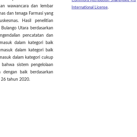
Commons Attribution-ShareAlike 4.0
man wawancara dan lembar
International License
.
smas dan tenaga Farmasi yang
skesmas. Hasil penelitian
 Bulango Utara berdasarkan
engendalian pencatatan dan
rmasuk dalam kategori baik
 masuk dalam kategori baik
n masuk dalam kategori cukup
n bahwa sistem pengelolaan
n dengan baik berdasarkan
. 26 tahun 2020.