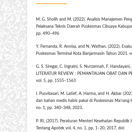
M. G. Sholih and M. (2022). Analisis Manajemen Peng
Pelaksana Teknis Daerah Puskesmas Cibuaya Kabupate
pp. 490–496
Y. Fernanda, R. Annisa, and N. Wathan. (2022). Evalu
Puskesmas Terminal Kota Banjarmasin Tahun 2021. vol
G. S. Siregar, C. Ingraini, S. Nurzannah, F. Handayani
LITERATUR REVIEW : PEMANTAUAN OBAT DAN P
vol. 5, pp. 1555–1563
I. Pusvitasari, M. Latief, A. Harma, and H. Akbar (20
dan bahan medis habis pakai di Puskesmas Ma’rang K
no. 1, pp. 340–348, 2023.
P. RI, (2017). Peraturan Menteri Kesehatan Republik
Tentang Apotek vol. 4, no. 1, pp. 1–20, 2017, doi: