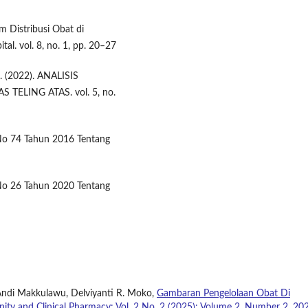
em Distribusi Obat di
tal. vol. 8, no. 1, pp. 20–27
i. (2022). ANALISIS
ELING ATAS. vol. 5, no.
 No 74 Tahun 2016 Tentang
 No 26 Tahun 2020 Tentang
, Andi Makkulawu, Delviyanti R. Moko,
Gambaran Pengelolaan Obat Di
ity and Clinical Pharmacy: Vol. 2 No. 2 (2025): Volume 2, Number 2, 20