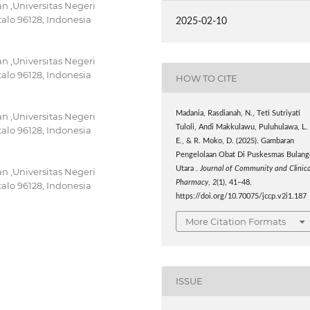
n ,Universitas Negeri
alo 96128, Indonesia
2025-02-10
n ,Universitas Negeri
alo 96128, Indonesia
HOW TO CITE
Madania, Rasdianah, N., Teti Sutriyati
n ,Universitas Negeri
Tuloli, Andi Makkulawu, Puluhulawa, L.
alo 96128, Indonesia
E., & R. Moko, D. (2025). Gambaran
Pengelolaan Obat Di Puskesmas Bulang
Utara .
Journal of Community and Clinica
n ,Universitas Negeri
Pharmacy
,
2
(1), 41–48.
alo 96128, Indonesia
https://doi.org/10.70075/jccp.v2i1.187
More Citation Formats
ISSUE