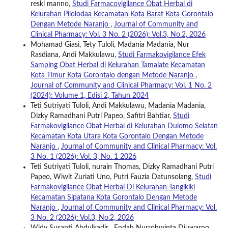
reski manno,
Studi Farmacovigilance Obat Herbal di
Kelurahan Pilolodaa Kecamatan Kota Barat Kota Gorontalo
Dengan Metode Naranjo
,
Journal of Community and
Clinical Pharmacy: Vol. 3 No. 2 (2026): Vol.3, No.2, 2026
Mohamad Giasi, Tety Tuloli, Madania Madania, Nur
Rasdiana, Andi Makkulawu,
Studi Farmakovigilance Efek
Samping Obat Herbal di Kelurahan Tamalate Kecamatan
Kota Timur Kota Gorontalo dengan Metode Naranjo
,
Journal of Community and Clinical Pharmacy: Vol. 1 No. 2
(2024): Volume 1, Edisi 2, Tahun 2024
Teti Sutriyati Tuloli, Andi Makkulawu, Madania Madania,
Dizky Ramadhani Putri Papeo, Safitri Bahtiar,
Studi
Farmakovigilance Obat Herbal di Kelurahan Dulomo Selatan
Kecamatan Kota Utara Kota Gorontalo Dengan Metode
Naranjo
,
Journal of Community and Clinical Pharmacy: Vol.
3 No. 1 (2026): Vol. 3, No. 1 2026
Teti Sutriyati Tuloli, nurain Thomas, Dizky Ramadhani Putri
Papeo, Wiwit Zuriati Uno, Putri Fauzia Datunsolang,
Studi
Farmakovigilance Obat Herbal Di Kelurahan Tangikiki
Kecamatan Sipatana Kota Gorontalo Dengan Metode
Naranjo
,
Journal of Community and Clinical Pharmacy: Vol.
3 No. 2 (2026): Vol.3, No.2, 2026