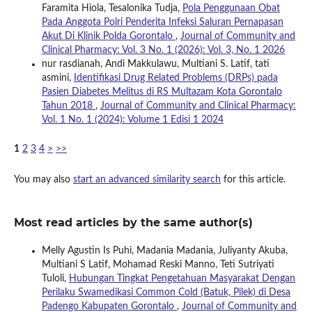
Faramita Hiola, Tesalonika Tudja,
Pola Penggunaan Obat
Pada Anggota Polri Penderita Infeksi Saluran Pernapasan
Akut Di Klinik Polda Gorontalo
,
Journal of Community and
Clinical Pharmacy: Vol. 3 No. 1 (2026): Vol. 3, No. 1 2026
nur rasdianah, Andi Makkulawu, Multiani S. Latif, tati
asmini,
Identifikasi Drug Related Problems (DRPs) pada
Pasien Diabetes Melitus di RS Multazam Kota Gorontalo
Tahun 2018
,
Journal of Community and Clinical Pharmacy:
Vol. 1 No. 1 (2024): Volume 1 Edisi 1 2024
1
2
3
4
>
>>
You may also
start an advanced similarity search
for this article.
Most read articles by the same author(s)
Melly Agustin Is Puhi, Madania Madania, Juliyanty Akuba,
Multiani S Latif, Mohamad Reski Manno, Teti Sutriyati
Tuloli,
Hubungan Tingkat Pengetahuan Masyarakat Dengan
Perilaku Swamedikasi Common Cold (Batuk, Pilek) di Desa
Padengo Kabupaten Gorontalo
,
Journal of Community and