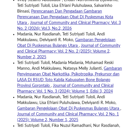
Widy Susanti Abdulkadir , Endah Nurrohwinta Djuwarno,
Teti Sutriyati Tuloli, Lisa Efriani Puluhulawa, Salvarinho
Binsasi,
Perencanaan Dan Pengadaan Gambaran
Perencanaan Dan Pengadaan Obat Di Puskesmas Kota
Utara
,
Journal of Community and Clinical Pharmacy: Vol. 3
No. 2 (2026): Vol.3, No.2, 2026
Madania, Nur Rasdianah, Teti Sutriyati Tuloli, Andi
Makkulawu, Delviyanti R. Moko,
Gambaran Pengelolaan
Obat Di Puskesmas Bulango Utara
,
Journal of Community
and Clinical Pharmacy: Vol. 2 No. 2 (2025): Volume 2,
Number 2, 2025
Teti Sutriyati Tuloli, Madania Madania, Mohamad Reski
Manno, Andi Makkulawu, Natasya Melly Julianti,
Gambaran
Penyimpanan Obat Narkotika, Psikotropika, Prekursor dan
LASA Di RSUD Toto Kabila Kabupaten Bone Bolango
Provinsi Gorontalo
,
Journal of Community and Clinical
Pharmacy: Vol. 1 No. 3 (2024): Volume 1, Edisi 3, 2024
Madania, Nur Rasdianah, Teti Sutriyati Tuloli, Andi
Makkulawu, Lisa Efriani Puluhulawa, Delviyanti R. Moko,
Gambaran Pengelolaan Obat Di Puskesmas Bulango Utara
,
Journal of Community and Clinical Pharmacy: Vol. 2 No. 1
(2025): Volume 2, Number 1, 2025
Teti Sutriyati Tuloli, Fika Nuzul Ramadhani, Nur Rasdianah,