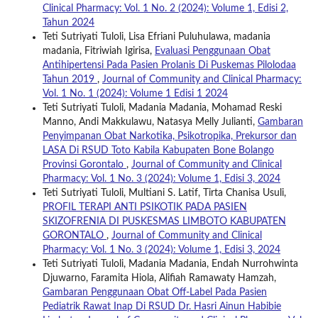
Clinical Pharmacy: Vol. 1 No. 2 (2024): Volume 1, Edisi 2,
Tahun 2024
Teti Sutriyati Tuloli, Lisa Efriani Puluhulawa, madania
madania, Fitriwiah Igirisa,
Evaluasi Penggunaan Obat
Antihipertensi Pada Pasien Prolanis Di Puskemas Pilolodaa
Tahun 2019
,
Journal of Community and Clinical Pharmacy:
Vol. 1 No. 1 (2024): Volume 1 Edisi 1 2024
Teti Sutriyati Tuloli, Madania Madania, Mohamad Reski
Manno, Andi Makkulawu, Natasya Melly Julianti,
Gambaran
Penyimpanan Obat Narkotika, Psikotropika, Prekursor dan
LASA Di RSUD Toto Kabila Kabupaten Bone Bolango
Provinsi Gorontalo
,
Journal of Community and Clinical
Pharmacy: Vol. 1 No. 3 (2024): Volume 1, Edisi 3, 2024
Teti Sutriyati Tuloli, Multiani S. Latif, Tirta Chanisa Usuli,
PROFIL TERAPI ANTI PSIKOTIK PADA PASIEN
SKIZOFRENIA DI PUSKESMAS LIMBOTO KABUPATEN
GORONTALO
,
Journal of Community and Clinical
Pharmacy: Vol. 1 No. 3 (2024): Volume 1, Edisi 3, 2024
Teti Sutriyati Tuloli, Madania Madania, Endah Nurrohwinta
Djuwarno, Faramita Hiola, Alifiah Ramawaty Hamzah,
Gambaran Penggunaan Obat Off-Label Pada Pasien
Pediatrik Rawat Inap Di RSUD Dr. Hasri Ainun Habibie