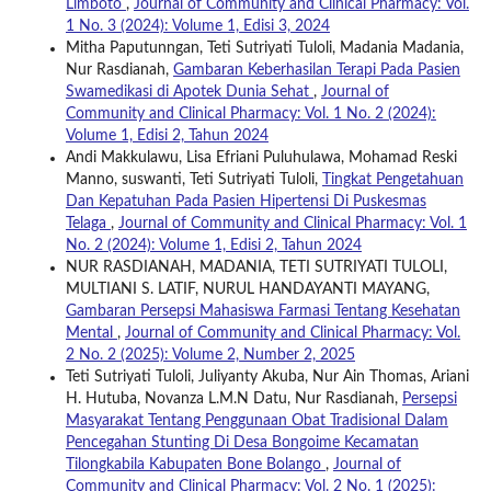
Limboto
,
Journal of Community and Clinical Pharmacy: Vol.
1 No. 3 (2024): Volume 1, Edisi 3, 2024
Mitha Paputunngan, Teti Sutriyati Tuloli, Madania Madania,
Nur Rasdianah,
Gambaran Keberhasilan Terapi Pada Pasien
Swamedikasi di Apotek Dunia Sehat
,
Journal of
Community and Clinical Pharmacy: Vol. 1 No. 2 (2024):
Volume 1, Edisi 2, Tahun 2024
Andi Makkulawu, Lisa Efriani Puluhulawa, Mohamad Reski
Manno, suswanti, Teti Sutriyati Tuloli,
Tingkat Pengetahuan
Dan Kepatuhan Pada Pasien Hipertensi Di Puskesmas
Telaga
,
Journal of Community and Clinical Pharmacy: Vol. 1
No. 2 (2024): Volume 1, Edisi 2, Tahun 2024
NUR RASDIANAH, MADANIA, TETI SUTRIYATI TULOLI,
MULTIANI S. LATIF, NURUL HANDAYANTI MAYANG,
Gambaran Persepsi Mahasiswa Farmasi Tentang Kesehatan
Mental
,
Journal of Community and Clinical Pharmacy: Vol.
2 No. 2 (2025): Volume 2, Number 2, 2025
Teti Sutriyati Tuloli, Juliyanty Akuba, Nur Ain Thomas, Ariani
H. Hutuba, Novanza L.M.N Datu, Nur Rasdianah,
Persepsi
Masyarakat Tentang Penggunaan Obat Tradisional Dalam
Pencegahan Stunting Di Desa Bongoime Kecamatan
Tilongkabila Kabupaten Bone Bolango
,
Journal of
Community and Clinical Pharmacy: Vol. 2 No. 1 (2025):