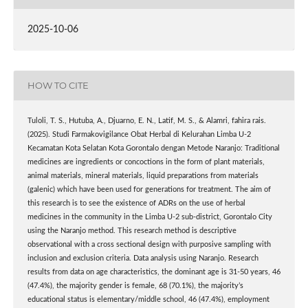
2025-10-06
HOW TO CITE
Tuloli, T. S., Hutuba, A., Djuarno, E. N., Latif, M. S., & Alamri, fahira rais.
(2025). Studi Farmakovigilance Obat Herbal di Kelurahan Limba U-2
Kecamatan Kota Selatan Kota Gorontalo dengan Metode Naranjo: Traditional
medicines are ingredients or concoctions in the form of plant materials,
animal materials, mineral materials, liquid preparations from materials
(galenic) which have been used for generations for treatment. The aim of
this research is to see the existence of ADRs on the use of herbal
medicines in the community in the Limba U-2 sub-district, Gorontalo City
using the Naranjo method. This research method is descriptive
observational with a cross sectional design with purposive sampling with
inclusion and exclusion criteria. Data analysis using Naranjo. Research
results from data on age characteristics, the dominant age is 31-50 years, 46
(47.4%), the majority gender is female, 68 (70.1%), the majority’s
educational status is elementary/middle school, 46 (47.4%), employment