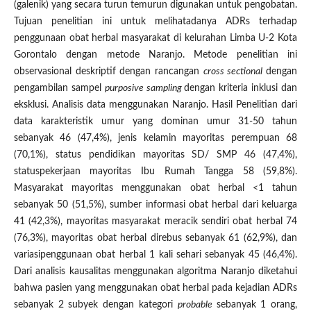
(galenik) yang secara turun temurun digunakan untuk pengobatan.
Tujuan penelitian ini untuk melihatadanya ADRs terhadap
penggunaan obat herbal masyarakat di kelurahan Limba U-2 Kota
Gorontalo dengan metode Naranjo. Metode penelitian ini
observasional deskriptif dengan rancangan
cross sectional
dengan
pengambilan sampel
purposive sampling
dengan kriteria inklusi dan
eksklusi. Analisis data menggunakan Naranjo. Hasil Penelitian dari
data karakteristik umur yang dominan umur 31-50 tahun
sebanyak 46 (47,4%), jenis kelamin mayoritas perempuan 68
(70,1%), status pendidikan mayoritas SD/ SMP 46 (47,4%),
statuspekerjaan mayoritas Ibu Rumah Tangga 58 (59,8%).
Masyarakat mayoritas menggunakan obat herbal <1 tahun
sebanyak 50 (51,5%), sumber informasi obat herbal dari keluarga
41 (42,3%), mayoritas masyarakat meracik sendiri obat herbal 74
(76,3%), mayoritas obat herbal direbus sebanyak 61 (62,9%), dan
variasipenggunaan obat herbal 1 kali sehari sebanyak 45 (46,4%).
Dari analisis kausalitas menggunakan algoritma Naranjo diketahui
bahwa pasien yang menggunakan obat herbal pada kejadian ADRs
sebanyak 2 subyek dengan kategori
probable
sebanyak 1 orang,