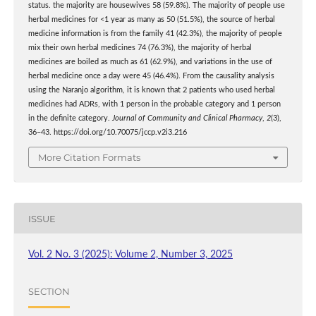
status. the majority are housewives 58 (59.8%). The majority of people use
herbal medicines for <1 year as many as 50 (51.5%), the source of herbal
medicine information is from the family 41 (42.3%), the majority of people
mix their own herbal medicines 74 (76.3%), the majority of herbal
medicines are boiled as much as 61 (62.9%), and variations in the use of
herbal medicine once a day were 45 (46.4%). From the causality analysis
using the Naranjo algorithm, it is known that 2 patients who used herbal
medicines had ADRs, with 1 person in the probable category and 1 person
in the definite category.
Journal of Community and Clinical Pharmacy
,
2
(3),
36–43. https://doi.org/10.70075/jccp.v2i3.216
More Citation Formats
ISSUE
Vol. 2 No. 3 (2025): Volume 2, Number 3, 2025
SECTION