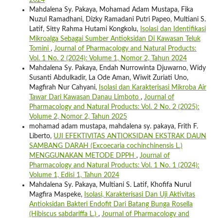
2024
Mahdalena Sy. Pakaya, Mohamad Adam Mustapa, Fika
Nuzul Ramadhani, Dizky Ramadani Putri Papeo, Multiani S.
Latif, Sitty Rahma Hutami Kongkolu,
Isolasi dan Identifikasi
Mikroalga Sebagai Sumber Antioksidan Di Kawasan Teluk
Tomini
,
Journal of Pharmacology and Natural Products:
Vol. 1 No. 2 (2024): Volume 1, Nomor 2, Tahun 2024
Mahdalena Sy. Pakaya, Endah Nurrowinta Djuwarno, Widy
Susanti Abdulkadir, La Ode Aman, Wiwit Zuriati Uno,
Magfirah Nur Cahyani,
Isolasi dan Karakterisasi Mikroba Air
Tawar Dari Kawasan Danau Limboto
,
Journal of
Pharmacology and Natural Products: Vol. 2 No. 2 (2025):
Volume 2, Nomor 2, Tahun 2025
mohamad adam mustapa, mahdalena sy. pakaya, Frith F.
Liberto,
UJI EFEKTIVITAS ANTIOKSIDAN EKSTRAK DAUN
SAMBANG DARAH (Excoecaria cochinchinensis L.)
MENGGUNAKAN METODE DPPH
,
Journal of
Pharmacology and Natural Products: Vol. 1 No. 1 (2024):
Volume 1, Edisi 1, Tahun 2024
Mahdalena Sy. Pakaya, Multiani S. Latif, Khofifa Nurul
Magfira Maspeke,
Isolasi, Karakterisasi Dan Uji Aktivitas
Antioksidan Bakteri Endofit Dari Batang Bunga Rosella
(Hibiscus sabdariffa L.)
,
Journal of Pharmacology and