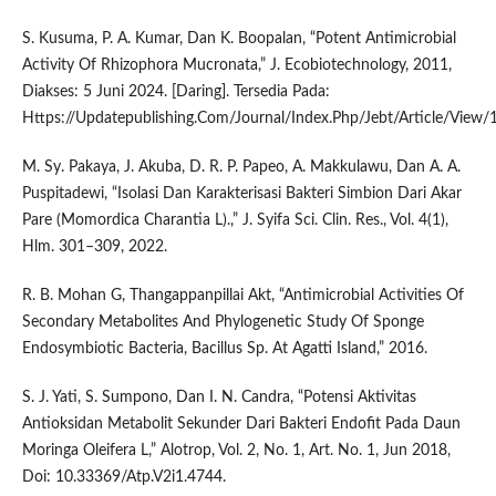
S. Kusuma, P. A. Kumar, Dan K. Boopalan, “Potent Antimicrobial
Activity Of Rhizophora Mucronata,” J. Ecobiotechnology, 2011,
Diakses: 5 Juni 2024. [Daring]. Tersedia Pada:
Https://Updatepublishing.Com/Journal/Index.Php/Jebt/Article/View/
M. Sy. Pakaya, J. Akuba, D. R. P. Papeo, A. Makkulawu, Dan A. A.
Puspitadewi, “Isolasi Dan Karakterisasi Bakteri Simbion Dari Akar
Pare (Momordica Charantia L).,” J. Syifa Sci. Clin. Res., Vol. 4(1),
Hlm. 301–309, 2022.
R. B. Mohan G, Thangappanpillai Akt, “Antimicrobial Activities Of
Secondary Metabolites And Phylogenetic Study Of Sponge
Endosymbiotic Bacteria, Bacillus Sp. At Agatti Island,” 2016.
S. J. Yati, S. Sumpono, Dan I. N. Candra, “Potensi Aktivitas
Antioksidan Metabolit Sekunder Dari Bakteri Endofit Pada Daun
Moringa Oleifera L,” Alotrop, Vol. 2, No. 1, Art. No. 1, Jun 2018,
Doi: 10.33369/Atp.V2i1.4744.