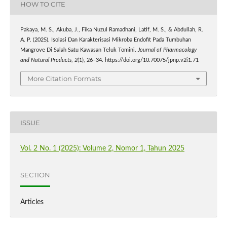
HOW TO CITE
Pakaya, M. S., Akuba, J., Fika Nuzul Ramadhani, Latif, M. S., & Abdullah, R.
A. P. (2025). Isolasi Dan Karakterisasi Mikroba Endofit Pada Tumbuhan
Mangrove Di Salah Satu Kawasan Teluk Tomini.
Journal of Pharmacology
and Natural Products
,
2
(1), 26–34. https://doi.org/10.70075/jpnp.v2i1.71
More Citation Formats
ISSUE
Vol. 2 No. 1 (2025): Volume 2, Nomor 1, Tahun 2025
SECTION
Articles