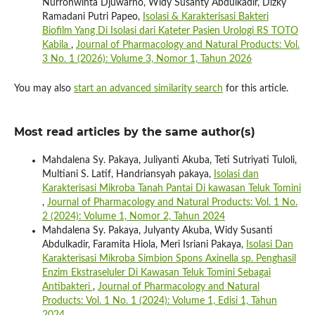
Nurrohwinta Djuwarno, Widy Susanty Abdulkadir, Dizky
Ramadani Putri Papeo,
Isolasi & Karakterisasi Bakteri
Biofilm Yang Di Isolasi dari Kateter Pasien Urologi RS TOTO
Kabila
,
Journal of Pharmacology and Natural Products: Vol.
3 No. 1 (2026): Volume 3, Nomor 1, Tahun 2026
You may also
start an advanced similarity search
for this article.
Most read articles by the same author(s)
Mahdalena Sy. Pakaya, Juliyanti Akuba, Teti Sutriyati Tuloli,
Multiani S. Latif, Handriansyah pakaya,
Isolasi dan
Karakterisasi Mikroba Tanah Pantai Di kawasan Teluk Tomini
,
Journal of Pharmacology and Natural Products: Vol. 1 No.
2 (2024): Volume 1, Nomor 2, Tahun 2024
Mahdalena Sy. Pakaya, Julyanty Akuba, Widy Susanti
Abdulkadir, Faramita Hiola, Meri Isriani Pakaya,
Isolasi Dan
Karakterisasi Mikroba Simbion Spons Axinella sp. Penghasil
Enzim Ekstraseluler Di Kawasan Teluk Tomini Sebagai
Antibakteri
,
Journal of Pharmacology and Natural
Products: Vol. 1 No. 1 (2024): Volume 1, Edisi 1, Tahun