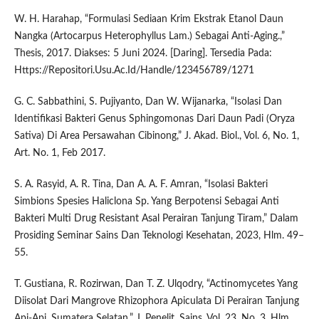
W. H. Harahap, “Formulasi Sediaan Krim Ekstrak Etanol Daun
Nangka (Artocarpus Heterophyllus Lam.) Sebagai Anti-Aging.,”
Thesis, 2017. Diakses: 5 Juni 2024. [Daring]. Tersedia Pada:
Https://Repositori.Usu.Ac.Id/Handle/123456789/1271
G. C. Sabbathini, S. Pujiyanto, Dan W. Wijanarka, “Isolasi Dan
Identifikasi Bakteri Genus Sphingomonas Dari Daun Padi (Oryza
Sativa) Di Area Persawahan Cibinong,” J. Akad. Biol., Vol. 6, No. 1,
Art. No. 1, Feb 2017.
S. A. Rasyid, A. R. Tina, Dan A. A. F. Amran, “Isolasi Bakteri
Simbions Spesies Haliclona Sp. Yang Berpotensi Sebagai Anti
Bakteri Multi Drug Resistant Asal Perairan Tanjung Tiram,” Dalam
Prosiding Seminar Sains Dan Teknologi Kesehatan, 2023, Hlm. 49–
55.
T. Gustiana, R. Rozirwan, Dan T. Z. Ulqodry, “Actinomycetes Yang
Diisolat Dari Mangrove Rhizophora Apiculata Di Perairan Tanjung
Api-Api, Sumatera Selatan,” J. Penelit. Sains, Vol. 23, No. 3, Hlm.