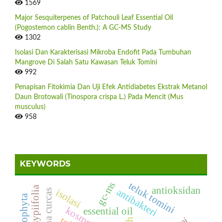
1569
Major Sesquiterpenes of Patchouli Leaf Essential Oil
(Pogostemon cablin Benth.): A GC-MS Study
1302
Isolasi Dan Karakterisasi Mikroba Endofit Pada Tumbuhan
Mangrove Di Salah Satu Kawasan Teluk Tomini
992
Penapisan Fitokimia Dan Uji Efek Antidiabetes Ekstrak Metanol
Daun Brotowali (Tinospora crispa L.) Pada Mencit (Mus
musculus)
958
KEYWORDS
gc-ms
teluk tomini
antioksidan
antibakteri
isolasi
jatropha curcas
cyanophyta
kosmetik
essential oil