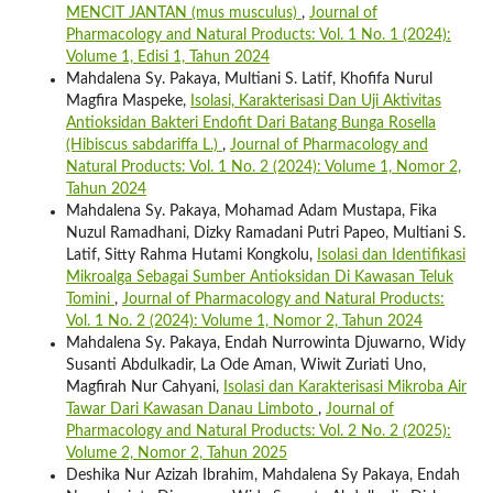
MENCIT JANTAN (mus musculus)
,
Journal of
Pharmacology and Natural Products: Vol. 1 No. 1 (2024):
Volume 1, Edisi 1, Tahun 2024
Mahdalena Sy. Pakaya, Multiani S. Latif, Khofifa Nurul
Magfira Maspeke,
Isolasi, Karakterisasi Dan Uji Aktivitas
Antioksidan Bakteri Endofit Dari Batang Bunga Rosella
(Hibiscus sabdariffa L.)
,
Journal of Pharmacology and
Natural Products: Vol. 1 No. 2 (2024): Volume 1, Nomor 2,
Tahun 2024
Mahdalena Sy. Pakaya, Mohamad Adam Mustapa, Fika
Nuzul Ramadhani, Dizky Ramadani Putri Papeo, Multiani S.
Latif, Sitty Rahma Hutami Kongkolu,
Isolasi dan Identifikasi
Mikroalga Sebagai Sumber Antioksidan Di Kawasan Teluk
Tomini
,
Journal of Pharmacology and Natural Products:
Vol. 1 No. 2 (2024): Volume 1, Nomor 2, Tahun 2024
Mahdalena Sy. Pakaya, Endah Nurrowinta Djuwarno, Widy
Susanti Abdulkadir, La Ode Aman, Wiwit Zuriati Uno,
Magfirah Nur Cahyani,
Isolasi dan Karakterisasi Mikroba Air
Tawar Dari Kawasan Danau Limboto
,
Journal of
Pharmacology and Natural Products: Vol. 2 No. 2 (2025):
Volume 2, Nomor 2, Tahun 2025
Deshika Nur Azizah Ibrahim, Mahdalena Sy Pakaya, Endah