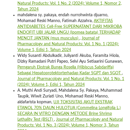
Natural Products: Vol. 1 No. 2 (2024): Volume 1, Nomor 2,
Tahun 2024
mahdalena sy. pakaya, endah nurrohwinta djuarno,
Mohamad Reski Manno, Fatimah Azzahra,
AKTIFITAS
ANTIDIABETES Cell-Free SUPERNATANT DARI MIKROBA
ENDOFIT UBI JALAR UNGU (Ipomea batata) TERHADAP
MENCIT JANTAN (mus musculus)
,
Journal of
Pharmacology and Natural Products: Vol. 1 No. 1 (2024):
Volume 1, Edisi 1, Tahun 2024
Widy Susanti Abdulkadir, Juliyanti Akuba, Faramita Hiola,
Dizky Ramadani Putri Papeo, Selvi Ayu Setiaarini Gunawan,
Perngaruh Ekstrak Bunga Rosella (Hibiscus Sabdariffa)
Sebagai Hepatoprotektorterhadap Kadar SGPT dan SGOT
,
Journal of Pharmacology and Natural Products: Vol. 1 No. 1
(2024): Volume 1, Edisi 1, Tahun 2024
A. Muthi Andi Suryadi, Mahdalena Sy. Pakaya, Muhammad
Taupik, Wiwit Zuriati Uno, Mohamad Reski Manno,
aldafarista kopman,
UJI TOKSISITAS AKUT EKSTRAK
ETANOL 70% DAUN HULOTUA (Commelina Longifolia L.)
SECARA IN VITRO DENGAN METODE Brine Shrimp
Lethality Test (BSLT)
,
Journal of Pharmacology and Natural
Products: Vol. 1 No. 3 (2024): Volume 1, Nomor 3, Tahun