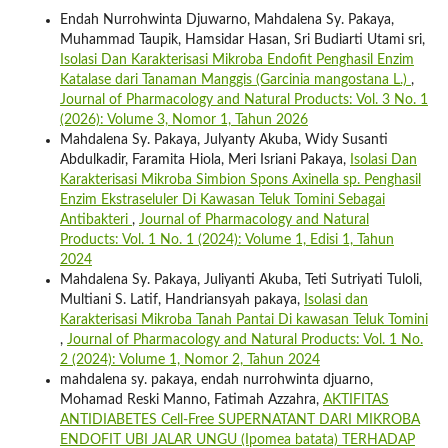
Endah Nurrohwinta Djuwarno, Mahdalena Sy. Pakaya,
Muhammad Taupik, Hamsidar Hasan, Sri Budiarti Utami sri,
Isolasi Dan Karakterisasi Mikroba Endofit Penghasil Enzim
Katalase dari Tanaman Manggis (Garcinia mangostana L.)
,
Journal of Pharmacology and Natural Products: Vol. 3 No. 1
(2026): Volume 3, Nomor 1, Tahun 2026
Mahdalena Sy. Pakaya, Julyanty Akuba, Widy Susanti
Abdulkadir, Faramita Hiola, Meri Isriani Pakaya,
Isolasi Dan
Karakterisasi Mikroba Simbion Spons Axinella sp. Penghasil
Enzim Ekstraseluler Di Kawasan Teluk Tomini Sebagai
Antibakteri
,
Journal of Pharmacology and Natural
Products: Vol. 1 No. 1 (2024): Volume 1, Edisi 1, Tahun
2024
Mahdalena Sy. Pakaya, Juliyanti Akuba, Teti Sutriyati Tuloli,
Multiani S. Latif, Handriansyah pakaya,
Isolasi dan
Karakterisasi Mikroba Tanah Pantai Di kawasan Teluk Tomini
,
Journal of Pharmacology and Natural Products: Vol. 1 No.
2 (2024): Volume 1, Nomor 2, Tahun 2024
mahdalena sy. pakaya, endah nurrohwinta djuarno,
Mohamad Reski Manno, Fatimah Azzahra,
AKTIFITAS
ANTIDIABETES Cell-Free SUPERNATANT DARI MIKROBA
ENDOFIT UBI JALAR UNGU (Ipomea batata) TERHADAP