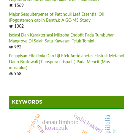
1569
Major Sesquiterpenes of Patchouli Leaf Essential Oil
(Pogostemon cablin Benth.): A GC-MS Study
1302
Isolasi Dan Karakterisasi Mikroba Endofit Pada Tumbuhan
Mangrove Di Salah Satu Kawasan Teluk Tomini
992
Penapisan Fitokimia Dan Uji Efek Antidiabetes Ekstrak Metanol
Daun Brotowali (Tinospora crispa L.) Pada Mencit (Mus
musculus)
958
KEYWORDS
chlorophyta
isolat bakteri
danau limboto
kosmetik