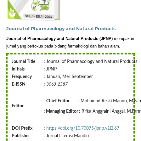
Journal of Pharmacology and Natural Products
Journal of Pharmacology and Natural Products (JPNP)
 merupakan 
jurnal yang berfokus pada bidang farmakologi dan bahan alam.
Journal Title
: Journal of Pharmacology and Natural Products
Initials
: JPNP
Frequency
: Januari, Mei, September
E-ISSN
:
3063-2587
:
Chief Editor
: Mohamad Reski Manno, M.Far
Editor
:
Managing Editor
: Rifka Anggraini Anggai, M.Far
DOI
Prefix
:
https://doi.org/10.70075/jpnp.v1i2.67
Publisher
: Jurnal Literasi Mandiri